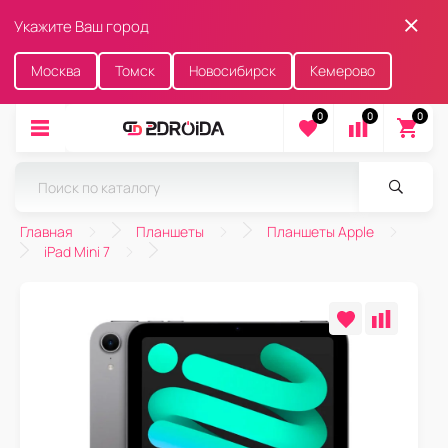
Укажите Ваш город
Москва
Томск
Новосибирск
Кемерово
0
0
0
Главная
Планшеты
Планшеты Apple
iPad Mini 7