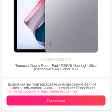
XIAOMI REDMI PAD
Планшет Xiaomi Redmi Pad 4/128GB Moonlight Silver
(Серебристый) Global ROM
Продолжая, вы подтверждаете использование файлов
Уведомить о поступлении
cookies, чтобы сделать наш сайт удобнее. Подробнее в
политике обработки персональных данных
Принимаю