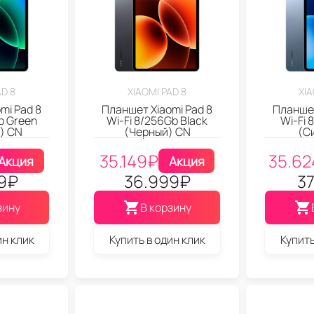
AD 8
XIAOMI PAD 8
XIA
mi Pad 8
Планшет Xiaomi Pad 8
Планшет
b Green
Wi-Fi 8/256Gb Black
Wi-Fi 
) CN
(Черный) CN
(С
35.149
₽
35.62
Акция
Акция
9
₽
36.999
₽
37
зину
В корзину
ин клик
Купить в один клик
Купить