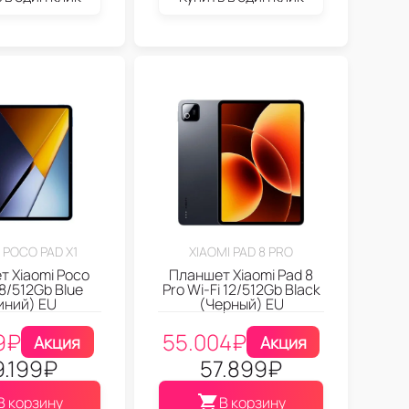
 POCO PAD X1
XIAOMI PAD 8 PRO
 Xiaomi Poco
Планшет Xiaomi Pad 8
 8/512Gb Blue
Pro Wi-Fi 12/512Gb Black
иний) EU
(Черный) EU
9
₽
55.004
₽
Акция
Акция
9.199
₽
57.899
₽
В корзину
В корзину