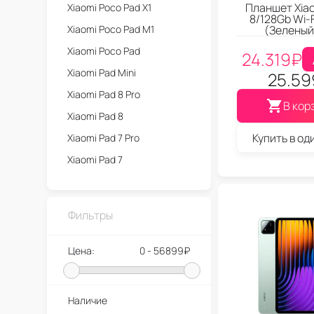
Планшет Xiao
Xiaomi Poco Pad X1
8/128Gb Wi-F
Xiaomi Poco Pad M1
(Зеленый
Xiaomi Poco Pad
24.319
₽
Xiaomi Pad Mini
25.59
Xiaomi Pad 8 Pro
В кор
Xiaomi Pad 8
Купить в од
Xiaomi Pad 7 Pro
Xiaomi Pad 7
Xiaomi Pad 6S Pro
Xiaomi Pad 6 Pro
Фильтры
Xiaomi Pad 6
Xiaomi Pad 5
Цена:
0 - 56899₽
Наличие