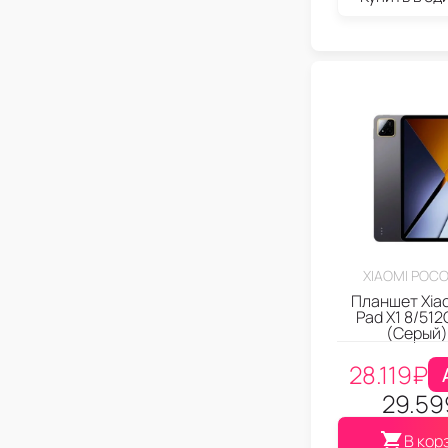
XIAOMI POCO
Планшет Xia
Pad X1 8/512
(Серый)
28.119
₽
29.59
В кор