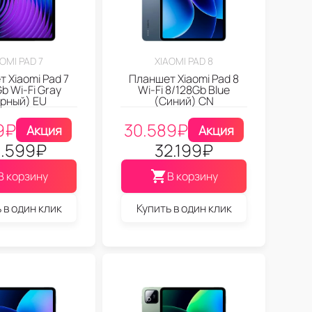
OMI PAD 7
XIAOMI PAD 8
 Xiaomi Pad 7
Планшет Xiaomi Pad 8
b Wi-Fi Gray
Wi-Fi 8/128Gb Blue
рный) EU
(Синий) CN
9
₽
30.589
₽
Акция
Акция
.599
₽
32.199
₽
В корзину
В корзину
 в один клик
Купить в один клик