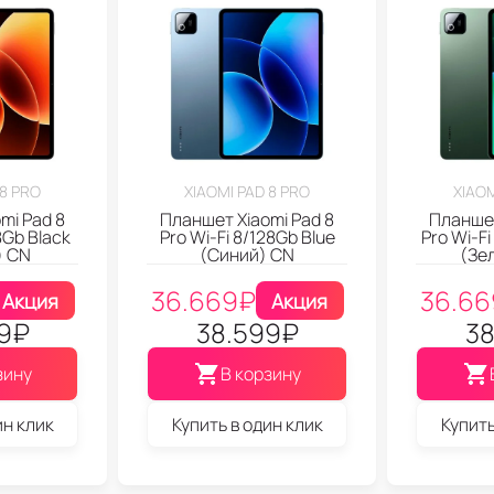
 8 PRO
XIAOMI PAD 8 PRO
XIAOM
mi Pad 8
Планшет Xiaomi Pad 8
Планшет
8Gb Black
Pro Wi-Fi 8/128Gb Blue
Pro Wi-F
) CN
(Синий) CN
(Зе
36.669
₽
36.66
Акция
Акция
9
₽
38.599
₽
38
зину
В корзину
ин клик
Купить в один клик
Купить