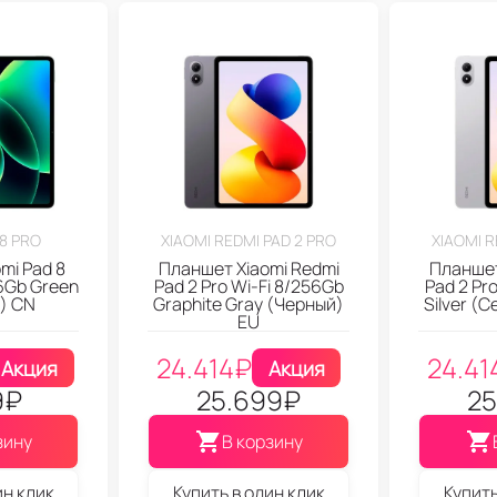
 8 PRO
XIAOMI REDMI PAD 2 PRO
XIAOMI R
mi Pad 8
Планшет Xiaomi Redmi
Планшет
56Gb Green
Pad 2 Pro Wi-Fi 8/256Gb
Pad 2 Pr
) CN
Graphite Gray (Черный)
Silver (
EU
24.414
₽
24.41
Акция
Акция
9
₽
25.699
₽
25
зину
В корзину
ин клик
Купить в один клик
Купить