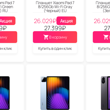
mi Pad 7
Планшет Xiaomi Pad 7
Планшет
i Green
8/256Gb Wi-Fi Gray
8/256G
) RU
(Черный) EU
(Зе
26.029
₽
26.02
Акция
Акция
9
₽
27.399
₽
27
зину
В корзину
ин клик
Купить в один клик
Купить