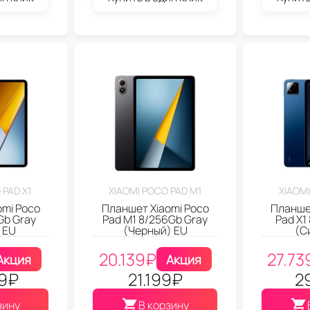
 PAD X1
XIAOMI POCO PAD M1
XIAOMI
omi Poco
Планшет Xiaomi Poco
Планшет
Gb Gray
Pad M1 8/256Gb Gray
Pad X1
 EU
(Черный) EU
(С
20.139
₽
27.73
Акция
Акция
9
₽
21.199
₽
2
зину
В корзину