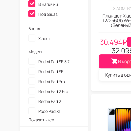
В наличии
XIAOMI P
Под заказ
Планшет Xiao
12/256Gb Wi-
(Зеленый
Бренд
Xiaomi
30.494
₽
32.09
Модель
В кор
Redmi Pad SE 8.7
Redmi Pad SE
Купить в од
Redmi Pad Pro
Redmi Pad 2 Pro
Redmi Pad 2
Poco Pad X1
Показать все