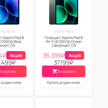
OMI PAD 8
XIAOMI PAD 8
 Xiaomi Pad 8
Планшет Xiaomi Pad 8
8/256Gb Blue
Wi-Fi 8/256Gb Green
иний) CN
(Зеленый) CN
4
₽
35.339
₽
Акция
Акция
.499
₽
37.199
₽
В корзину
В корзину
 в один клик
Купить в один клик