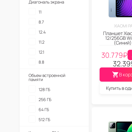
Диагональ экрана
11
8.7
XIAOMI P
12.4
Планшет Xiao
12/256GB Wi-
11.2
(Синий)
12.1
30.779
₽
32.39
8.8
В кор
Объем встроенной
памяти
Купить в од
128 ГБ
256 ГБ
64 ГБ
512 ГБ