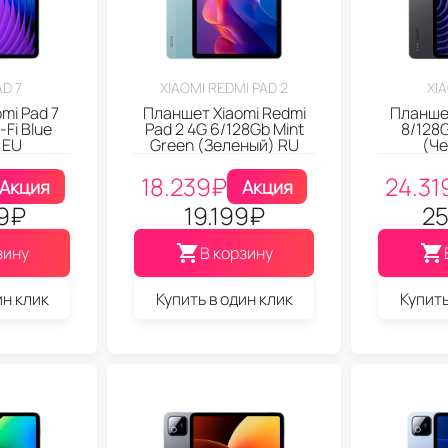
AD 7
XIAOMI REDMI PAD 2
XIA
mi Pad 7
Планшет Xiaomi Redmi
Планшет
Fi Blue
Pad 2 4G 6/128Gb Mint
8/128G
 EU
Green (Зеленый) RU
(Че
18.239
₽
24.31
Акция
Акция
9
₽
19.199
₽
25
зину
В корзину
ин клик
Купить в один клик
Купить