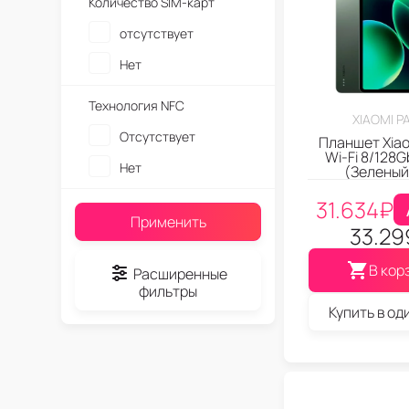
Количество SIM-карт
отсутствует
Нет
Технология NFC
XIAOMI P
Отсутствует
Планшет Xiao
Wi-Fi 8/128G
Нет
(Зеленый
31.634
₽
Применить
33.29
В кор
Расширенные
фильтры
Купить в од