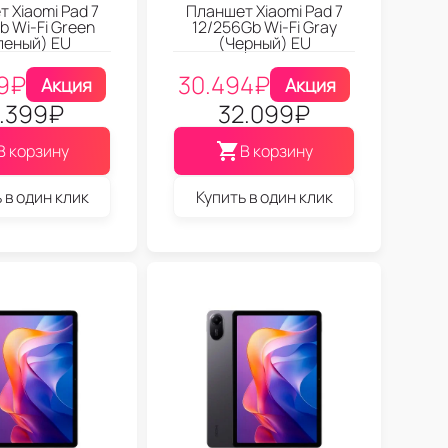
 Xiaomi Pad 7
Планшет Xiaomi Pad 7
b Wi-Fi Green
12/256Gb Wi-Fi Gray
леный) EU
(Черный) EU
9
₽
30.494
₽
Акция
Акция
.399
₽
32.099
₽
В корзину
В корзину
 в один клик
Купить в один клик