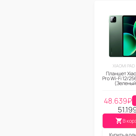
XIAOMI PAD
Планшет Xiao
Pro Wi-Fi 12/2
(Зеленый
48.639
₽
51.19
В кор
Купить в од