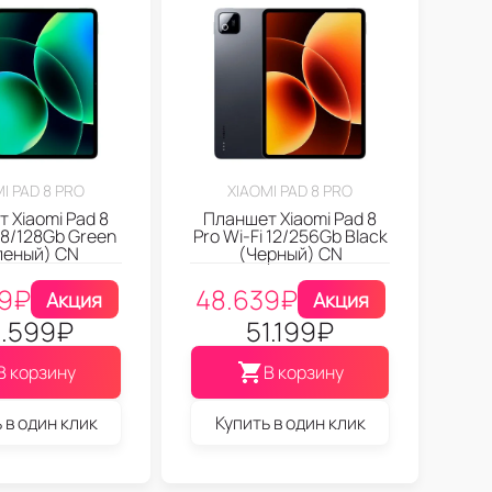
I PAD 8 PRO
XIAOMI PAD 8 PRO
 Xiaomi Pad 8
Планшет Xiaomi Pad 8
i 8/128Gb Green
Pro Wi-Fi 12/256Gb Black
леный) CN
(Черный) CN
9
₽
48.639
₽
Акция
Акция
.599
₽
51.199
₽
В корзину
В корзину
 в один клик
Купить в один клик