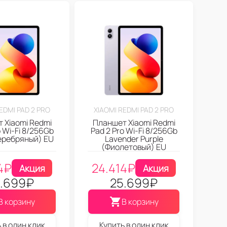
EDMI PAD 2 PRO
XIAOMI REDMI PAD 2 PRO
 Xiaomi Redmi
Планшет Xiaomi Redmi
o Wi-Fi 8/256Gb
Pad 2 Pro Wi-Fi 8/256Gb
Серебряный) EU
Lavender Purple
(Фиолетовый) EU
4
₽
24.414
₽
Акция
Акция
.699
₽
25.699
₽
В корзину
В корзину
 в один клик
Купить в один клик