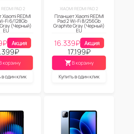
 REDMI PAD 2
XIAOMI REDMI PAD 2
 Xiaomi REDMI
Планшет Xiaomi REDMI
Wi-Fi 6/128Gb
Pad 2 Wi-Fi 8/256Gb
 Gray (Черный)
Graphite Gray (Черный)
EU
EU
9
₽
16.339
₽
Акция
Акция
.399
₽
17.199
₽
В корзину
В корзину
 в один клик
Купить в один клик