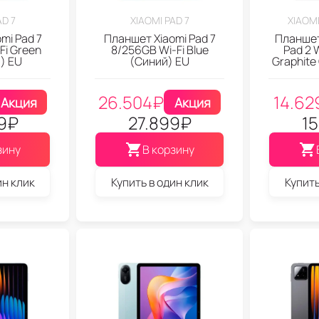
AD 7
XIAOMI PAD 7
XIAOMI
mi Pad 7
Планшет Xiaomi Pad 7
Планшет
Fi Green
8/256GB Wi-Fi Blue
Pad 2 
) EU
(Синий) EU
Graphite
26.504
₽
14.62
Акция
Акция
9
₽
27.899
₽
15
зину
В корзину
ин клик
Купить в один клик
Купить