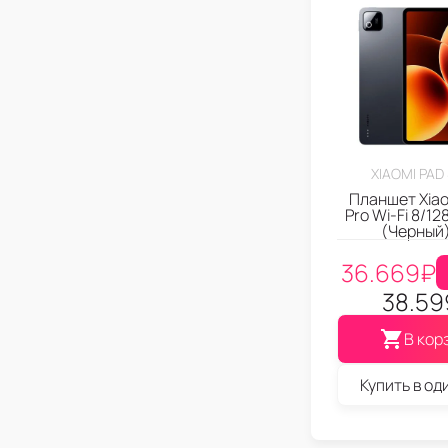
XIAOMI PAD
Планшет Xiao
Pro Wi-Fi 8/12
(Черный
36.669
₽
38.59
В кор
Купить в од