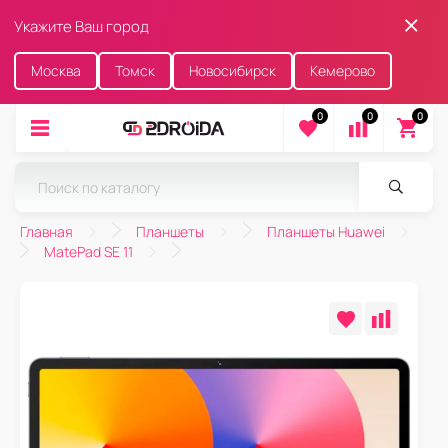
Укажите Ваш город
Москва
Томск
Новосибирск
Кемерово
0
0
0
Главная
Планшеты
Планшеты Huawei
MatePad SE 11