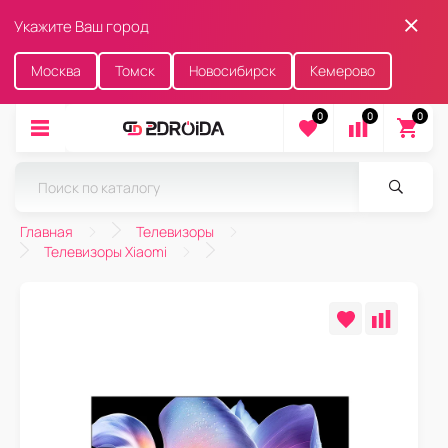
Укажите Ваш город
Москва
Томск
Новосибирск
Кемерово
0
0
0
Главная
Телевизоры
Телевизоры Xiaomi