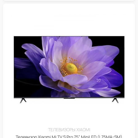
ТЕЛЕВИЗОРЫ XIAOMI
Телевизор Xiaomi Mi TV S Pro 75” MiniLED (L75MA-SM)