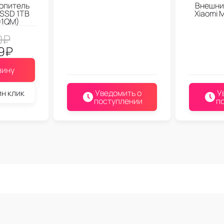
опитель
Внешни
 SSD 1TB
Xiaomi 
1QM)
0
₽
9
₽
зину
ин клик
Уведомить о
У
поступлении
п