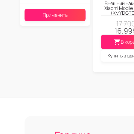
Внешний нак
Xiaomi Mobile
(XMYDGT0
Применить
17.70
16.99
В кор
Купить в од