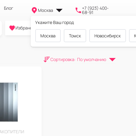
Блог
+7 (923) 400-
Москва
68-91
Укажите Ваш город
0
0
0
Избранное
Cравнение
Корзина
Москва
Томск
Новосибирск
Сортировка
:
По умолчанию
НАКОПИТЕЛИ