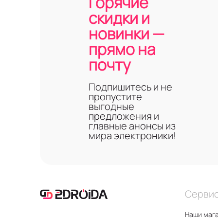
Горячие
скидки и
новинки —
прямо на
почту
Подпишитесь и не
пропустите
выгодные
предложения и
главные анонсы из
мира электроники!
Серви
Наши маг