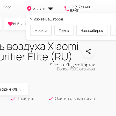
Блог
+7 (923) 400-
Москва
68-91
Укажите Ваш город
0
0
0
Избранное
Cравнение
Корзина
Москва
Томск
Новосибирск
 воздуха Xiaomi
rifier Elite (RU)
9 лет на Яндекс.Картах
Более 1500 отзывов
в один клик
Трейд-ин
Оригинальный товар