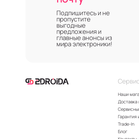
Подпишитесь и не
пропустите
выгодные
предложения и
главные анонсы из
мира электроники!
Серви
Наши маг
Доставка 
Сервисны
Гарантия 
Trade-In
Блог
Контакты