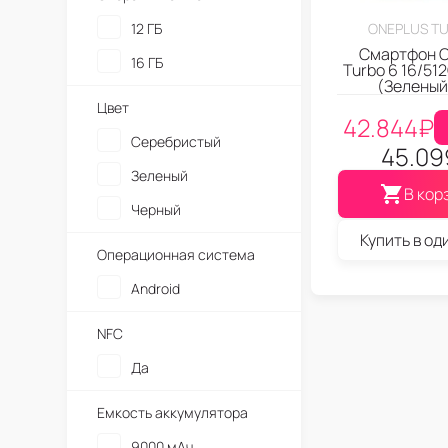
12 ГБ
ONEPLUS T
Смартфон O
16 ГБ
Turbo 6 16/51
(Зеленый
Цвет
42.844
₽
Серебристый
45.09
Зеленый
В кор
Черный
Купить в од
Операционная система
Android
NFC
Да
Емкость аккумулятора
9000 мАч