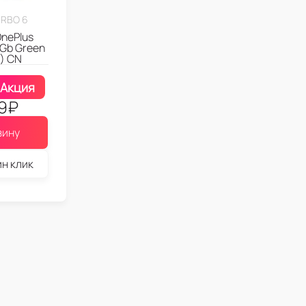
URBO 6
nePlus
2Gb Green
) CN
Акция
9
₽
зину
ин клик