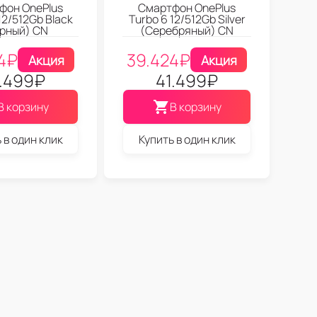
фон OnePlus
Смартфон OnePlus
12/512Gb Black
Turbo 6 12/512Gb Silver
рный) CN
(Серебряный) CN
4
₽
39.424
₽
Акция
Акция
.499
₽
41.499
₽
В корзину
В корзину
 в один клик
Купить в один клик