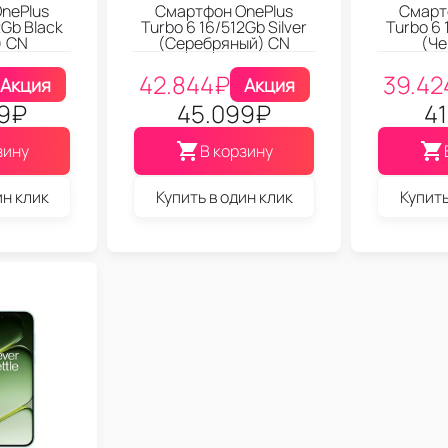
nePlus
Смартфон OnePlus
Смарт
2Gb Black
Turbo 6 16/512Gb Silver
Turbo 6 
) CN
(Серебряный) CN
(Че
42.844
₽
39.42
Акция
Акция
9
₽
45.099
₽
41
зину
В корзину
ин клик
Купить в один клик
Купить