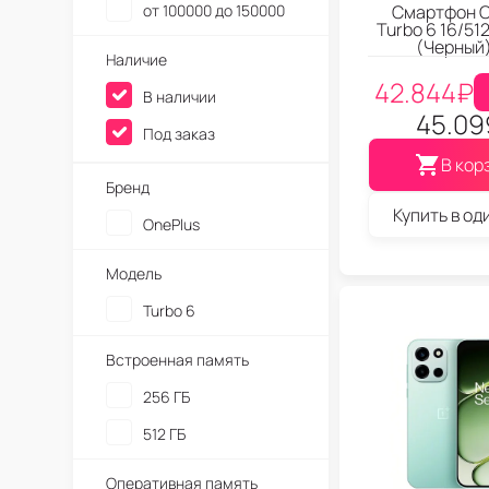
от 100000 до 150000
Смартфон O
Turbo 6 16/51
(Черный
Наличие
42.844
₽
В наличии
45.09
Под заказ
В кор
Бренд
Купить в од
OnePlus
Модель
Turbo 6
Встроенная память
256 ГБ
512 ГБ
Оперативная память