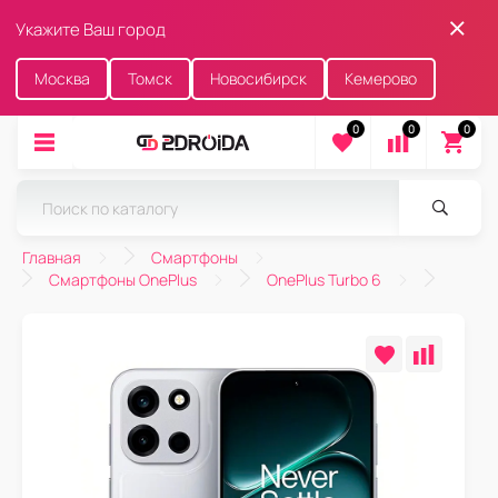
Укажите Ваш город
Москва
Томск
Новосибирск
Кемерово
0
0
0
Главная
Смартфоны
Смартфоны OnePlus
OnePlus Turbo 6