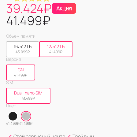
39.424
₽
Акция
41.499
₽
Объем памяти
16/512 ГБ
12/512 ГБ
45.099
₽
41.499
₽
Версия
CN
41.499
₽
SIM
Dual: nano SIM
41.499
₽
Цвет
41.499
₽
41.499
₽
Свой сервисный центр
Трейд-ин