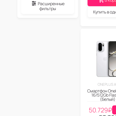
В кор
Расширенные
фильтры
Купить в од
ONEPLUS A
Смартфон OneP
16/512Gb Fla
(Белый)
50.729
₽