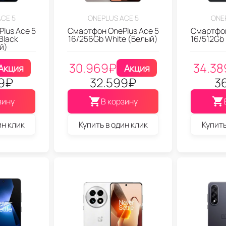
CE 5
ONEPLUS ACE 5
ONE
lus Ace 5
Смартфон OnePlus Ace 5
Смартфон
Black
16/256Gb White (Белый)
16/512Gb
й)
30.969
₽
34.38
Акция
Акция
9
₽
32.599
₽
3
зину
В корзину
ин клик
Купить в один клик
Купить