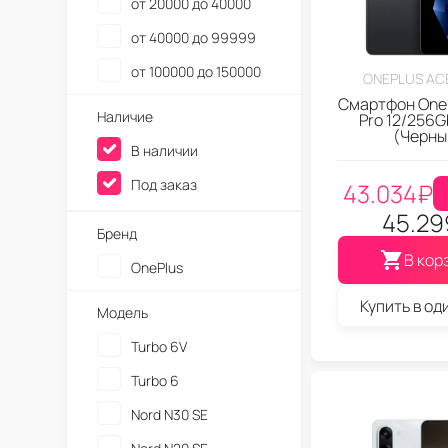
от 20000 до 40000
OnePlus Ace 2V
от 40000 до 99999
OnePlus Ace 2 Pro
от 100000 до 150000
ONEPLUS ACE
OnePlus Ace 2
Смартфон OneP
Наличие
Pro 12/256G
OnePlus Ace
(Черны
В наличии
OnePlus 15T
OnePlus 15R
Под заказ
43.034
₽
OnePlus 15
45.29
Бренд
OnePlus 13T
В кор
OnePlus
OnePlus 13S
Купить в од
OnePlus 13R
Модель
OnePlus 13
Turbo 6V
Nord 3
Turbo 6
Nord N30 SE