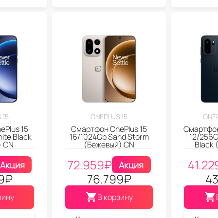
 15
ONEPLUS 15
ONE
ePlus 15
Смартфон OnePlus 15
Смартфон
nite Black
16/1024Gb Sand Storm
12/256G
) CN
(Бежевый) CN
Black 
72.959
₽
41.22
Акция
Акция
9
₽
76.799
₽
43
зину
В корзину