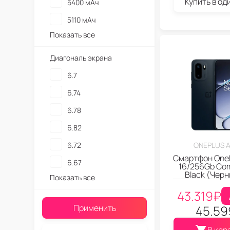
Купить в од
5400 мАч
5110 мАч
Показать все
Диагональ экрана
6.7
6.74
6.78
6.82
6.72
ONEPLUS A
Смартфон OneP
6.67
16/256Gb Com
Black (Чер
Показать все
43.319
₽
Применить
45.59