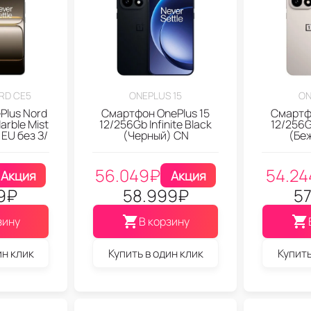
RD CE5
ONEPLUS 15
ON
Plus Nord
Смартфон OnePlus 15
Смартфо
rble Mist
12/256Gb Infinite Black
12/256G
EU без З/
(Черный) CN
(Бе
56.049
₽
54.24
Акция
Акция
9
₽
58.999
₽
57
зину
В корзину
ин клик
Купить в один клик
Купить