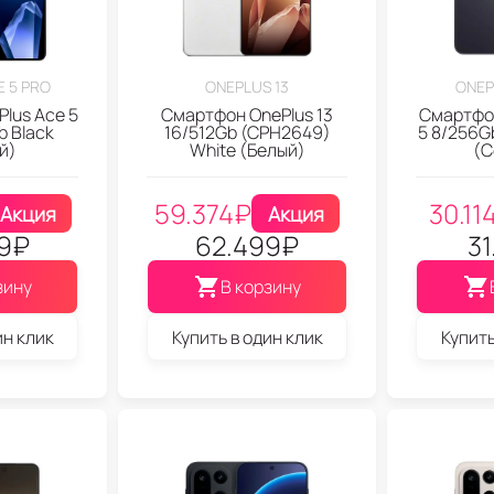
 5 PRO
ONEPLUS 13
ONEP
lus Ace 5
Смартфон OnePlus 13
Смартфон
b Black
16/512Gb (CPH2649)
5 8/256G
й)
White (Белый)
(С
59.374
₽
30.11
Акция
Акция
9
₽
62.499
₽
31
зину
В корзину
ин клик
Купить в один клик
Купить