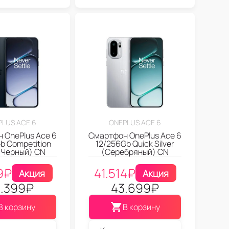
PLUS ACE 6
ONEPLUS ACE 6
 OnePlus Ace 6
Смартфон OnePlus Ace 6
b Competition
12/256Gb Quick Silver
(Черный) CN
(Серебряный) CN
9
₽
41.514
₽
Акция
Акция
.399
₽
43.699
₽
В корзину
В корзину