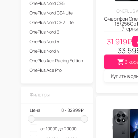
OnePlus Nord CE5
ONEPLUS A
OnePlus Nord CE4 Lite
Смартфон OneP
OnePlus Nord CE 3 Lite
16/256Gb 
(Черны
OnePlus Nord 6
31.919
₽
OnePlus Nord 5
33.59
OnePlus Nord 4
OnePlus Ace Racing Edition
В кор
OnePlus Ace Pro
Купить в од
OnePlus Ace 6T
OnePlus Ace 6
Фильтры
OnePlus Ace 5 Pro
OnePlus Ace 5
Цена:
0 - 82999₽
OnePlus Ace 3V
OnePlus Ace 3 Pro
от 10000 до 20000
OnePlus Ace 3