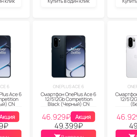
ин клик
Купить в один клик
Купить
CE 6
ONEPLUS ACE 6
ONE
lus Ace 6
Смартфон OnePlus Ace 6
Смартфон
petition
12/512Gb Competition
12/512G
ный) CN
Black (Черный) CN
(Б
46.929
₽
46.92
Акция
Акция
9
₽
49.399
₽
49