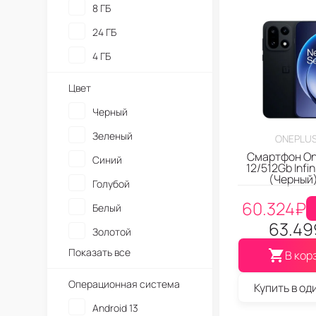
8 ГБ
24 ГБ
4 ГБ
Цвет
Черный
Зеленый
ONEPLUS
Смартфон On
Синий
12/512Gb Infin
(Черный
Голубой
60.324
₽
Белый
63.49
Золотой
Показать все
В кор
Операционная система
Купить в од
Android 13