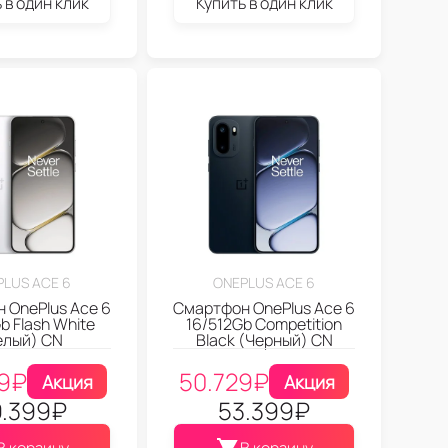
 в один клик
Купить в один клик
PLUS ACE 6
ONEPLUS ACE 6
 OnePlus Ace 6
Смартфон OnePlus Ace 6
b Flash White
16/512Gb Competition
елый) CN
Black (Черный) CN
9
₽
50.729
₽
Акция
Акция
.399
₽
53.399
₽