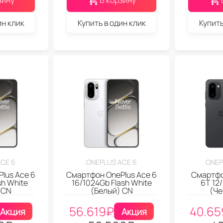
зину
В корзину
ин клик
Купить в один клик
Купить
CE 6
ONEPLUS ACE 6
ONEP
lus Ace 6
Смартфон OnePlus Ace 6
Смартфо
sh White
16/1024Gb Flash White
6T 12
 CN
(Белый) CN
(Че
56.619
₽
40.65
Акция
Акция