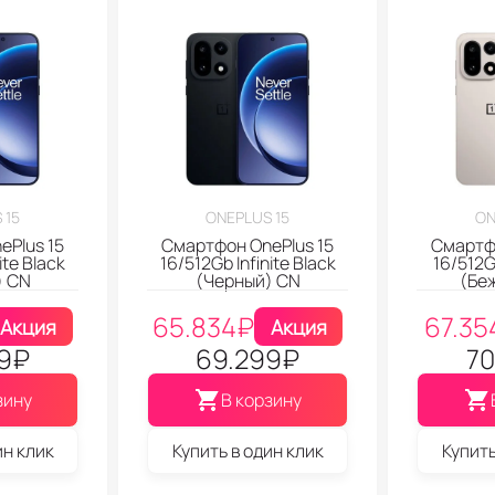
 15
ONEPLUS 15
ON
ePlus 15
Смартфон OnePlus 15
Смартфо
ite Black
16/512Gb Infinite Black
16/512G
) CN
(Черный) CN
(Бе
65.834
₽
67.35
Акция
Акция
9
₽
69.299
₽
70
зину
В корзину
ин клик
Купить в один клик
Купить