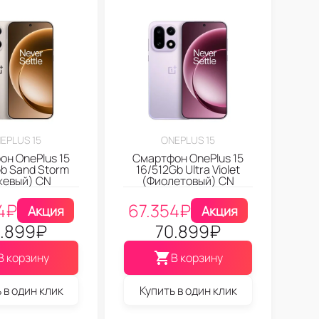
EPLUS 15
ONEPLUS 15
н OnePlus 15
Смартфон OnePlus 15
b Sand Storm
16/512Gb Ultra Violet
жевый) CN
(Фиолетовый) CN
4
₽
67.354
₽
Акция
Акция
.899
₽
70.899
₽
В корзину
В корзину
 в один клик
Купить в один клик