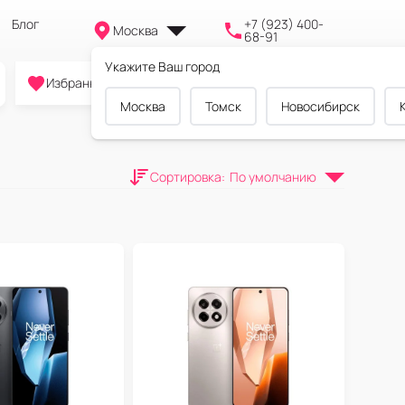
Блог
+7 (923) 400-
Москва
68-91
Укажите Ваш город
0
0
0
Избранное
Cравнение
Корзина
Москва
Томск
Новосибирск
Сортировка
:
По умолчанию