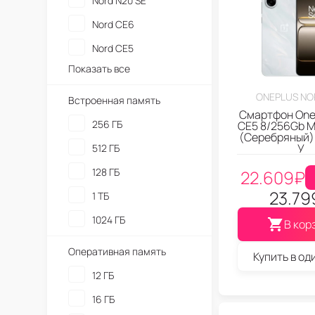
Nord N20 SE
Nord CE6
Nord CE5
Показать все
ONEPLUS NO
Встроенная память
Смартфон One
256 ГБ
CE5 8/256Gb Ma
(Серебряный) 
У
512 ГБ
128 ГБ
22.609
₽
23.79
1 ТБ
1024 ГБ
В кор
Оперативная память
Купить в од
12 ГБ
16 ГБ