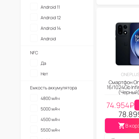
Android 11
Android 12
Android 14
Android
NFC
Да
Нет
ONEPLUS
Смартфон On
16/1024Gb Infi
Емкость аккумулятора
(Черный
4800 мАч
74.954
₽
5000 мАч
78.89
4500 мАч
В кор
5500 мАч