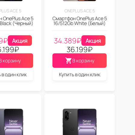
PLUS ACE 5
ONEPLUS ACE 5
 OnePlus Ace 5
Смартфон OnePlus Ace 5
 Black (Черный)
16/512Gb White (Белый)
9
₽
34.389
₽
Акция
Акция
6.199
₽
36.199
₽
В корзину
В корзину
 в один клик
Купить в один клик