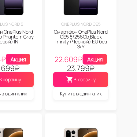
LUS NORD 5
ONEPLUS NORD CE5
 OnePlus Nord
Смартфон OnePlus Nord
b Phantom Gray
CE5 8/256Gb Black
ерый) IN
Infinity (Черный) EU без
З/У
4
₽
22.609
₽
Акция
Акция
.699
₽
23.799
₽
В корзину
В корзину
 в один клик
Купить в один клик