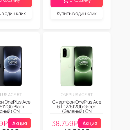
В корзину
В корзину
 в один клик
Купить в один клик
LUS ACE 6T
ONEPLUS ACE 6T
н OnePlus Ace
Смартфон OnePlus Ace
/512Gb Black
6T 12/512Gb Green
рный) CN
(Зеленый) CN
9
₽
38.759
₽
Акция
Акция