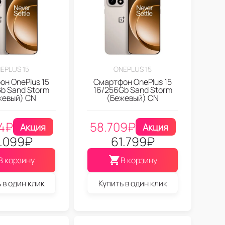
EPLUS 15
ONEPLUS 15
н OnePlus 15
Смартфон OnePlus 15
b Sand Storm
16/256Gb Sand Storm
жевый) CN
(Бежевый) CN
4
₽
58.709
₽
Акция
Акция
.099
₽
61.799
₽
В корзину
В корзину
 в один клик
Купить в один клик