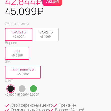
42.844
₽
Акция
45.099
₽
Объем памяти
16/512 ГБ
12/512 ГБ
45.099
₽
41.499
₽
Версия
CN
45.099
₽
SIM
Dual: nano SIM
45.099
₽
Цвет
45.099
₽
45.099
₽
45.099
₽
Свой сервисный центр
Трейд-ин
Оригинальный товар
Возврат 14 дней