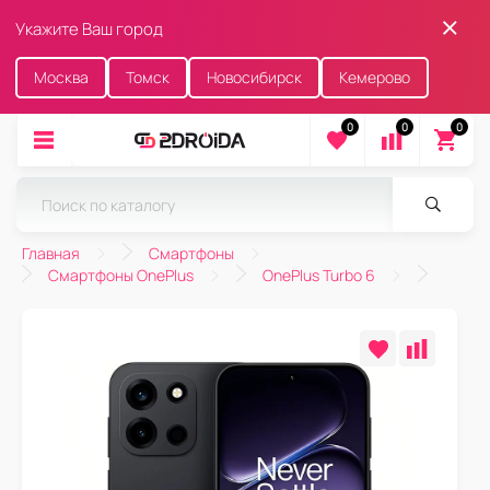
Укажите Ваш город
Москва
Томск
Новосибирск
Кемерово
0
0
0
Главная
Смартфоны
Смартфоны OnePlus
OnePlus Turbo 6