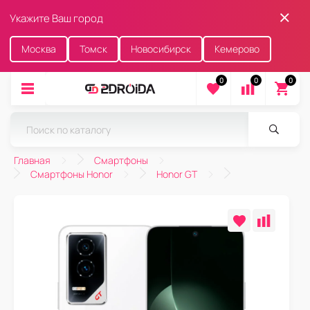
Укажите Ваш город
Москва
Томск
Новосибирск
Кемерово
0
0
0
Главная
Смартфоны
Смартфоны Honor
Honor GT