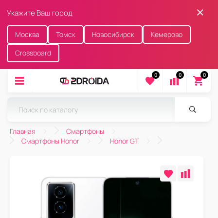
Укажите Ваш город
Москва
Томск
Новосибирск
Кемерово
Crossboard
0
0
0
Главная
Смартфоны
Смартфоны Honor
Honor GT