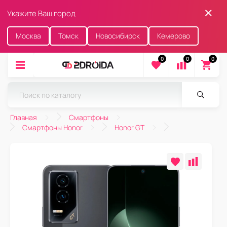
Укажите Ваш город
Москва
Томск
Новосибирск
Кемерово
0
0
0
Главная
Смартфоны
Смартфоны Honor
Honor GT