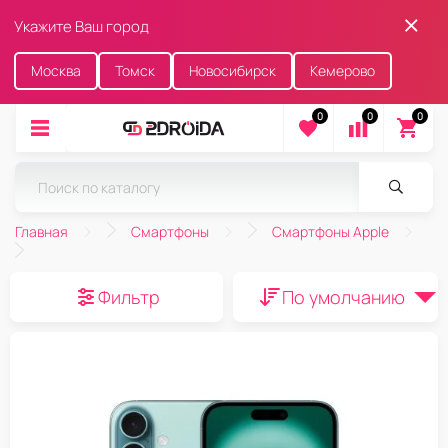
Укажите Ваш город
Москва
Томск
Новосибирск
Кемерово
0
0
0
Главная
Смартфоны
Смартфоны Apple
Фильтр
По умолчанию