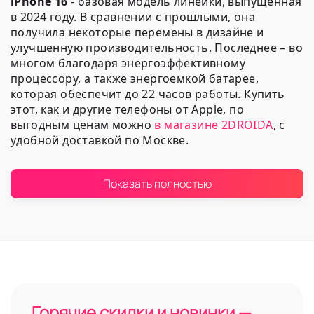
iPhone 16
- базовая модель линейки, выпущенная
в 2024 году. В сравнении с прошлыми, она
получила некоторые перемены в дизайне и
улучшенную производительность. Последнее – во
многом благодаря энергоэффективному
процессору, а также энергоемкой батарее,
которая обеспечит до 22 часов работы. Купить
этот, как и другие телефоны от Apple, по
выгодным ценам можно
в магазине 2DROIDA
, с
удобной доставкой по Москве.
Особенности этого телефона
Показать полностью
Модель продолжает поддерживать все
фирменные традиции бренда. Она объединяет в
себе оптимальный баланс стоимости и
быстродействия. Основной переменой в дизайне
Айфон 16
стало возвращение вертикальной
системы линз задней панели. Подобный подход
Горячие скидки и новинки —
был характерен для серии Х. Наличие двух sim-