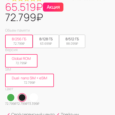
65.519
₽
Акция
72.799
₽
Объем памяти
8/256 ГБ
8/128 ГБ
8/512 ГБ
72.799
₽
63.699
₽
88.099
₽
Версия
Global ROM
72.799
₽
SIM
Dual: nano SIM + eSIM
72.799
₽
Цвет
72.799
₽
72.799
₽
73.399
₽
Свой сервисный центр
Трейд-ин