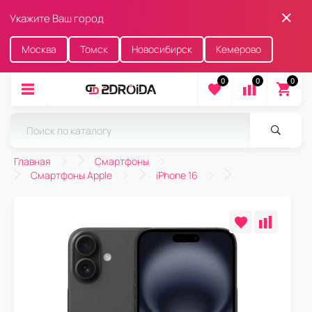
Укажите Ваш город
Москва
Томск
Новосибирск
Кемерово
0
0
0
Главная
Смартфоны
Смартфоны Apple
iPhone 16