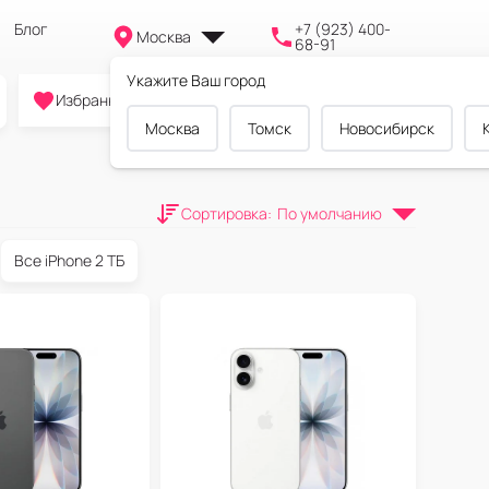
Блог
+7 (923) 400-
Москва
68-91
Укажите Ваш город
0
0
0
Избранное
Cравнение
Корзина
Москва
Томск
Новосибирск
Сортировка
:
По умолчанию
Все iPhone 2 ТБ