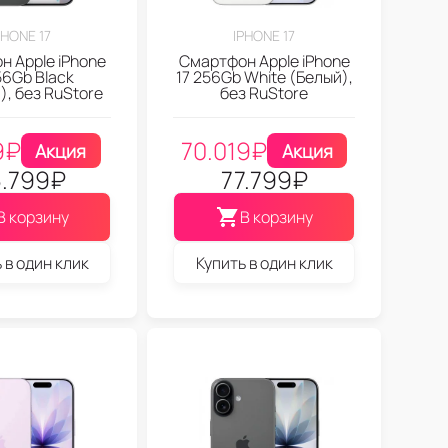
PHONE 17
IPHONE 17
 Apple iPhone
Смартфон Apple iPhone
56Gb Black
17 256Gb White (Белый),
), без RuStore
без RuStore
9
₽
70.019
₽
Акция
Акция
.799
₽
77.799
₽
В корзину
В корзину
 в один клик
Купить в один клик