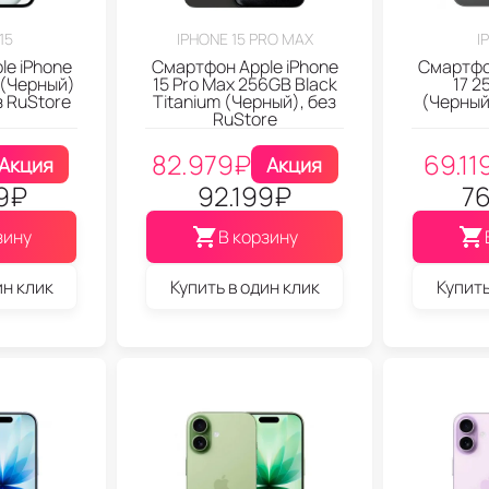
15
IPHONE 15 PRO MAX
I
le iPhone
Смартфон Apple iPhone
Смартфон
 (Черный)
15 Pro Max 256GB Black
17 2
з RuStore
Titanium (Черный), без
(Черный
RuStore
82.979
₽
69.11
Акция
Акция
9
₽
92.199
₽
76
зину
В корзину
ин клик
Купить в один клик
Купить