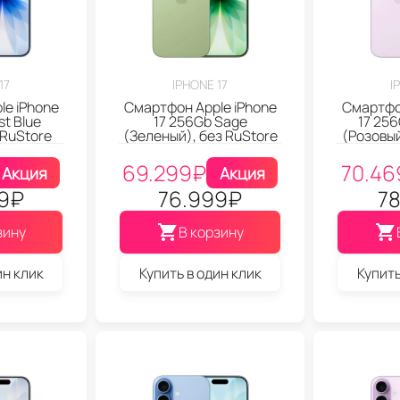
17
IPHONE 17
I
le iPhone
Смартфон Apple iPhone
Смартфон
st Blue
17 256Gb Sage
17 25
 RuStore
(Зеленый), без RuStore
(Розовый
69.299
₽
70.46
Акция
Акция
9
₽
76.999
₽
78
зину
В корзину
ин клик
Купить в один клик
Купить