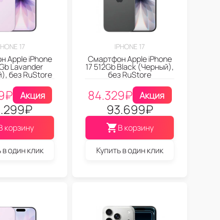
PHONE 17
IPHONE 17
 Apple iPhone
Смартфон Apple iPhone
6Gb Lavander
17 512Gb Black (Черный),
), без RuStore
без RuStore
9
₽
84.329
₽
Акция
Акция
.299
₽
93.699
₽
В корзину
В корзину
 в один клик
Купить в один клик