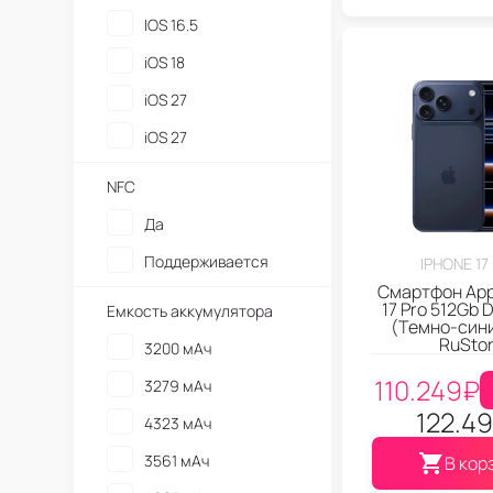
IOS 16.5
iOS 18
iOS 27
iOS 27
NFC
Да
Поддерживается
IPHONE 17
Смартфон App
17 Pro 512Gb 
Емкость аккумулятора
(Темно-сини
RuSto
3200 мАч
110.249
₽
3279 мАч
122.4
4323 мАч
3561 мАч
В кор