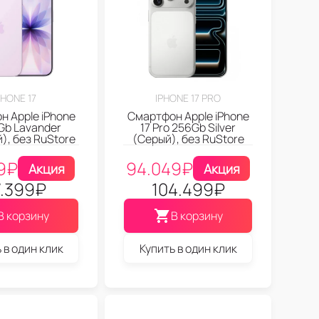
PHONE 17
IPHONE 17 PRO
 Apple iPhone
Смартфон Apple iPhone
2Gb Lavander
17 Pro 256Gb Silver
), без RuStore
(Серый), без RuStore
9
₽
94.049
₽
Акция
Акция
.399
₽
104.499
₽
В корзину
В корзину
 в один клик
Купить в один клик