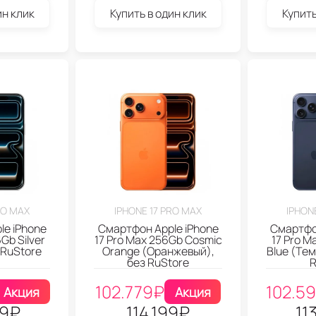
ин клик
Купить в один клик
Купить
RO MAX
IPHONE 17 PRO MAX
IPHON
le iPhone
Смартфон Apple iPhone
Смартфон
Gb Silver
17 Pro Max 256Gb Cosmic
17 Pro 
 RuStore
Orange (Оранжевый),
Blue (Те
без RuStore
R
102.779
₽
102.5
Акция
Акция
99
₽
114.199
₽
11