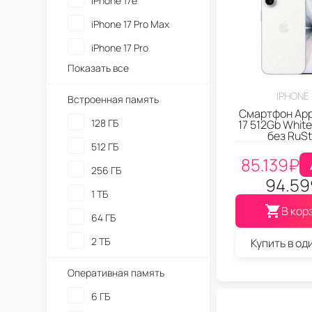
iPhone 17e
iPhone 17 Pro Max
iPhone 17 Pro
Показать все
IPHONE 
Встроенная память
Смартфон App
128 ГБ
17 512Gb White
без RuSt
512 ГБ
85.139
₽
256 ГБ
94.59
1 ТБ
В кор
64 ГБ
2 ТБ
Купить в од
Оперативная память
6 ГБ