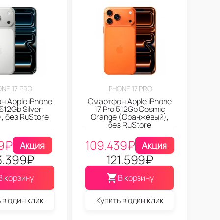
ONE 17 PRO
IPHONE 17 PRO
 Apple iPhone
Смартфон Apple iPhone
 512Gb Silver
17 Pro 512Gb Cosmic
, без RuStore
Orange (Оранжевый),
без RuStore
9
₽
109.439
₽
Акция
Акция
3.399
₽
121.599
₽
В корзину
В корзину
 в один клик
Купить в один клик