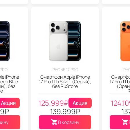
 PRO
IPHONE 17 PRO
IPH
le iPhone
Смартфон Apple iPhone
Смартфон
Deep Blue
17 Pro 1Tb Silver (Серый),
17 Pro 1T
й), без
без RuStore
(Оран
re
R
125.999
₽
124.10
Акция
Акция
99
₽
139.999
₽
13
зину
В корзину