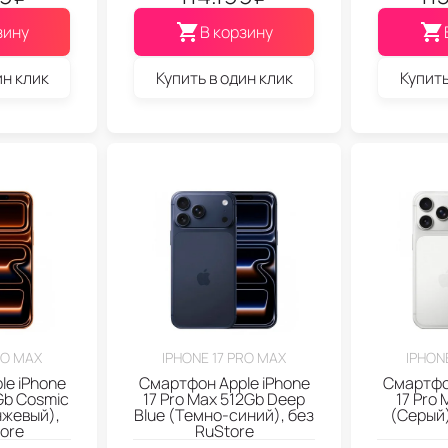
зину
В корзину
ин клик
Купить в один клик
Купить
RO MAX
IPHONE 17 PRO MAX
IPHON
le iPhone
Смартфон Apple iPhone
Смартфон
Gb Cosmic
17 Pro Max 512Gb Deep
17 Pro 
нжевый),
Blue (Темно-синий), без
(Серый)
ore
RuStore