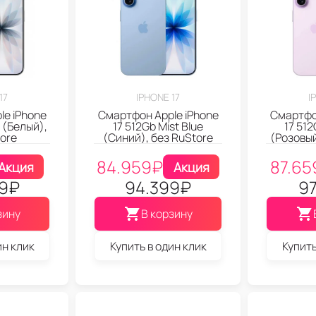
17
IPHONE 17
I
le iPhone
Смартфон Apple iPhone
Смартфон
 (Белый),
17 512Gb Mist Blue
17 51
ore
(Синий), без RuStore
(Розовый
84.959
₽
87.65
Акция
Акция
9
₽
94.399
₽
97
зину
В корзину
ин клик
Купить в один клик
Купить