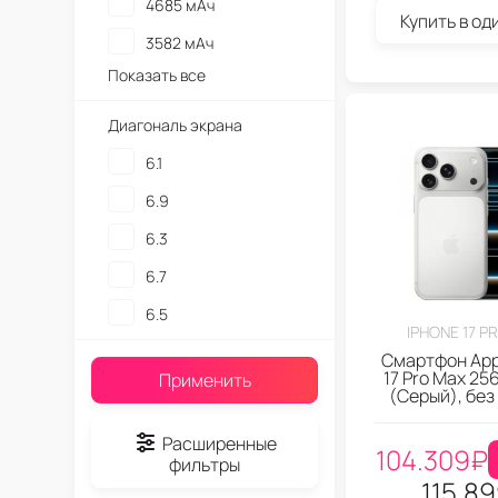
4685 мАч
Купить в од
3582 мАч
Показать все
Диагональ экрана
6.1
6.9
6.3
6.7
6.5
IPHONE 17 P
Смартфон App
17 Pro Max 256
Применить
(Серый), без
Расширенные
104.309
₽
фильтры
115.8