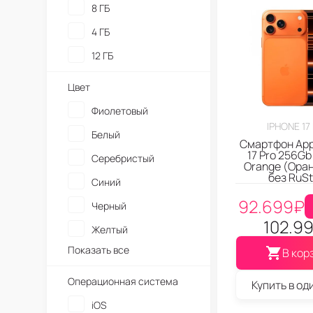
8 ГБ
4 ГБ
12 ГБ
Цвет
Фиолетовый
IPHONE 17
Белый
Смартфон App
17 Pro 256Gb
Серебристый
Orange (Ора
без RuSt
Синий
92.699
₽
Черный
102.9
Желтый
Показать все
В кор
Операционная система
Купить в од
iOS