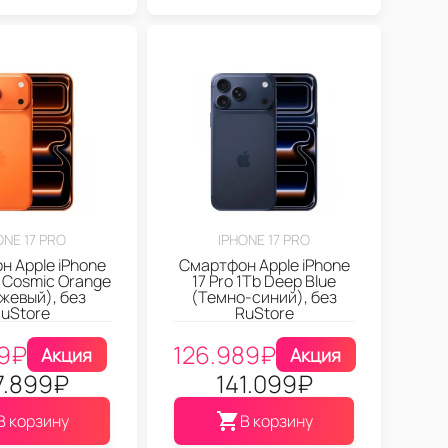
ONE 17 PRO
IPHONE 17 PRO
 Apple iPhone
Смартфон Apple iPhone
b Cosmic Orange
17 Pro 1Tb Deep Blue
жевый), без
(Темно-синий), без
uStore
RuStore
9
₽
126.989
₽
Акция
Акция
7.899
₽
141.099
₽
В корзину
В корзину