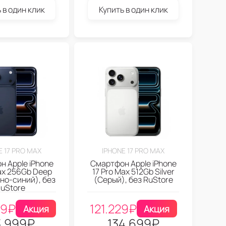
 в один клик
Купить в один клик
E 17 PRO MAX
IPHONE 17 PRO MAX
 Apple iPhone
Смартфон Apple iPhone
Max 256Gb Deep
17 Pro Max 512Gb Silver
мно-синий), без
(Серый), без RuStore
uStore
99
₽
121.229
₽
Акция
Акция
3.999
₽
134.699
₽