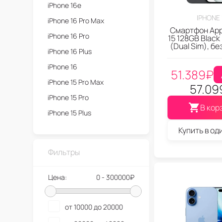
iPhone 16e
IPHONE 
iPhone 16 Pro Max
Смартфон App
iPhone 16 Pro
15 128GB Black
(Dual Sim), бе
iPhone 16 Plus
iPhone 16
51.389
₽
iPhone 15 Pro Max
57.09
iPhone 15 Pro
В кор
iPhone 15 Plus
iPhone 15
Купить в од
iPhone 14 Pro Max
Фильтры
iPhone 14 Pro
iPhone 14 Plus
Цена:
0 - 300000₽
iPhone 14
iPhone 13
от 10000 до 20000
iPhone 12