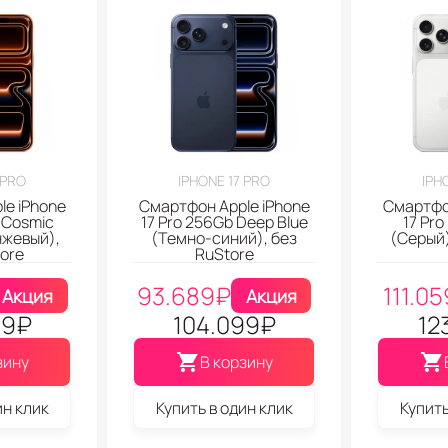
 PRO
IPHONE 17 PRO
IPH
le iPhone
Смартфон Apple iPhone
Смартфон
 Cosmic
17 Pro 256Gb Deep Blue
17 Pro
нжевый),
(Темно-синий), без
(Серый)
ore
RuStore
93.689
₽
111.05
Акция
Акция
99
₽
104.099
₽
12
зину
В корзину
ин клик
Купить в один клик
Купить