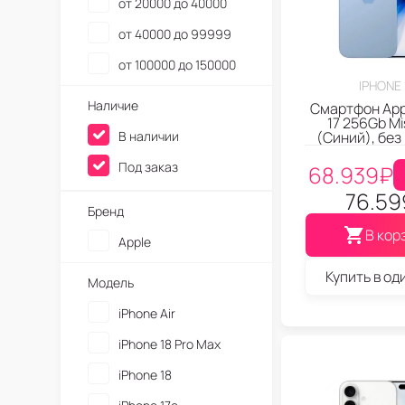
от 20000 до 40000
iPhone 11
от 40000 до 99999
от 100000 до 150000
IPHONE 
Наличие
Смартфон App
17 256Gb Mi
В наличии
(Синий), без
Под заказ
68.939
₽
76.59
Бренд
В кор
Apple
Купить в од
Модель
iPhone Air
iPhone 18 Pro Max
iPhone 18