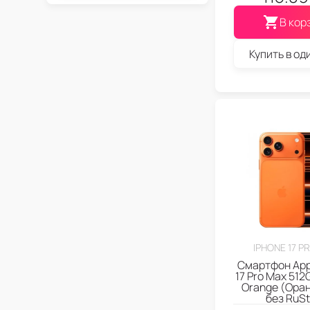
В кор
Купить в од
IPHONE 17 P
Смартфон App
17 Pro Max 512
Orange (Ора
без RuSt