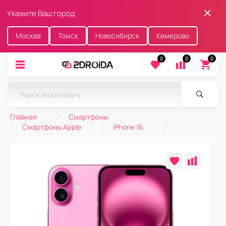
Укажите Ваш город
Москва
Томск
Новосибирск
Кемерово
0
0
0
Главная
Смартфоны
Смартфоны Apple
iPhone 16