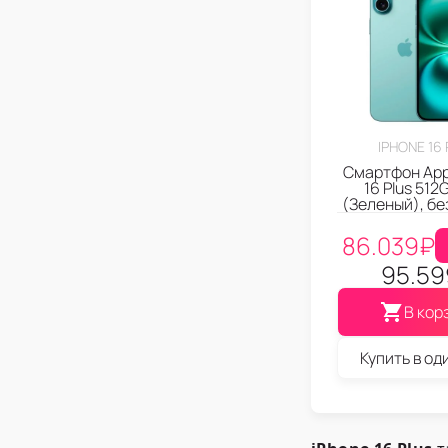
IPHONE 16
Смартфон App
16 Plus 512
(Зеленый), бе
86.039
₽
95.59
В кор
Купить в од