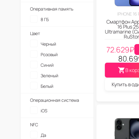
Оперативная память
IPHONE 16
8 ГБ
Смартфон App
16 Plus 2
Ultramarine (С
Цвет
RuSto
Черный
72.629
₽
Розовый
80.69
Синий
В кор
Зеленый
Купить в од
Белый
Операционная система
iOS
NFC
Да