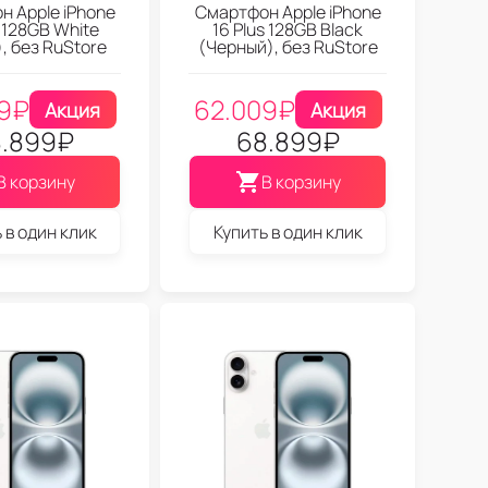
 Apple iPhone
Смартфон Apple iPhone
s 128GB White
16 Plus 128GB Black
, без RuStore
(Черный), без RuStore
9
₽
62.009
₽
Акция
Акция
.899
₽
68.899
₽
В корзину
В корзину
 в один клик
Купить в один клик