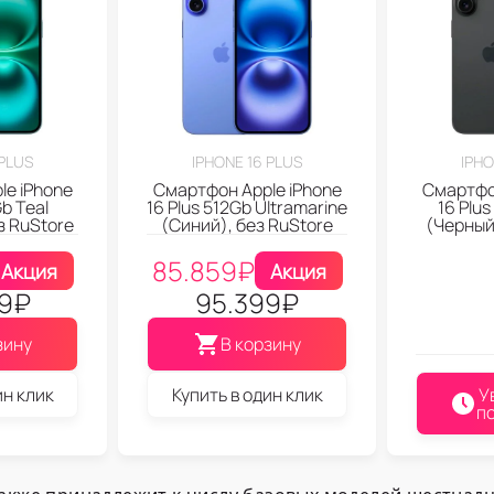
 PLUS
IPHONE 16 PLUS
IPHO
le iPhone
Смартфон Apple iPhone
Смартфон
Gb Teal
16 Plus 512Gb Ultramarine
16 Plu
з RuStore
(Синий), без RuStore
(Черный
85.859
₽
Акция
Акция
9
₽
95.399
₽
зину
В корзину
ин клик
Купить в один клик
У
п