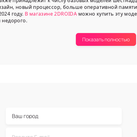
акже принадлежит к числу базовых моделей шестнадц
айн, новый процессор, больше оперативной памяти -
024 году.
В магазине 2DROIDA
можно купить эту моде
 недорого.
сти, присущие этому гаджету
Показать полностью
йне модели минимальны, однако и их достаточно, чт
теперь размещены вертикально, что позволяет сущес
о.
 детали:
ные кнопки. Универсальная клавиша Action Button н
троить по желанию для любой функции. Camera Contr
 Корпус представлен в белом (White), зеленом (Teal), 
етках.
новы. Авиационный алюминий обеспечил модели легко
цаемость класса IP68.
арт. Устройство поддерживает eSim и nano-Sim, что 
мея только одну физическую «симку».