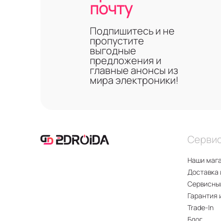
почту
Дисплей. Экр
При этом уро
Подпишитесь и не
Производительно
пропустите
оптимизации эн
выгодные
предложения и
главные анонсы из
Оригинал
мира электроники!
В интернет-мага
продукцию также
стоимости. Одна
можно
позвонит
Серви
области. Оплата
Наши маг
Доставка 
Сервисны
Гарантия 
Trade-In
Блог