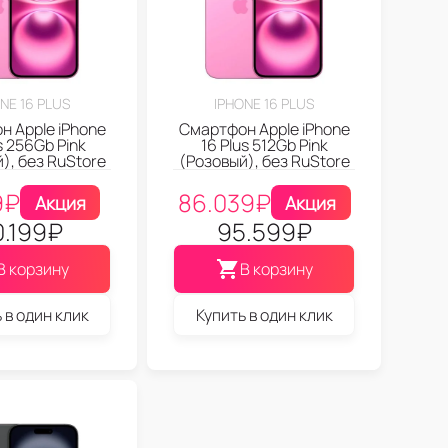
NE 16 PLUS
IPHONE 16 PLUS
 Apple iPhone
Смартфон Apple iPhone
s 256Gb Pink
16 Plus 512Gb Pink
), без RuStore
(Розовый), без RuStore
9
₽
86.039
₽
Акция
Акция
0.199
₽
95.599
₽
В корзину
В корзину
 в один клик
Купить в один клик