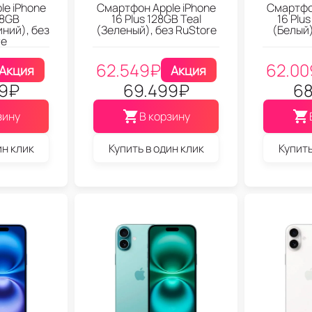
le iPhone
Смартфон Apple iPhone
Смартфон
28GB
16 Plus 128GB Teal
16 Plu
иний), без
(Зеленый), без RuStore
(Белый)
re
62.549
₽
62.00
Акция
Акция
9
₽
69.499
₽
68
зину
В корзину
ин клик
Купить в один клик
Купить