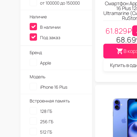
от 100000 до 150000
Смартфон App
16 Plus 1
Ultramarine (С
Наличие
RuSto
В наличии
61.829
₽
Под заказ
68.69
В кор
Бренд
Apple
Купить в од
Модель
iPhone 16 Plus
Встроенная память
128 ГБ
256 ГБ
512 ГБ