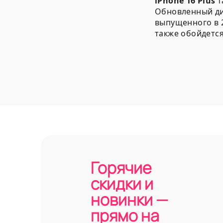
iPhone 16 Plus
т
Обновленный диз
выпущенного в 2
также обойдется
Особенно
Перемены в диза
задней панели 
различных виде
Дополнительные
Вспомогатель
ее можно нас
камеру.
Горячие
Выбор цвета.
(Black) расцв
скидки и
Материал ос
новинки —
водонепрони
Количество к
прямо на
номерами, и