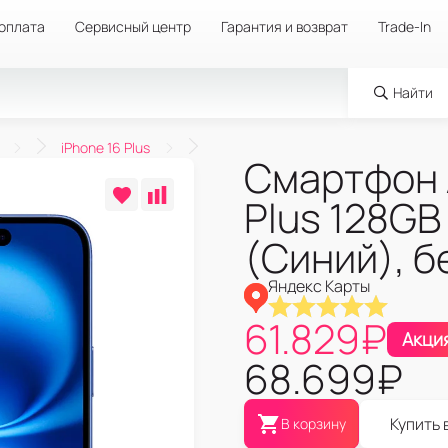
 оплата
Сервисный центр
Гарантия и возврат
Trade-In
Найти
iPhone 16 Plus
Смартфон A
Plus 128GB
(Синий), б
Яндекс Карты
61.829
₽
Акци
68.699
₽
Купить 
В корзину