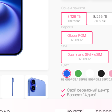
Объем памяти
8/128 ГБ
8/256 ГБ
68.699
₽
80.699
₽
Версия
Global ROM
68.699
₽
SIM
Dual: nano SIM + eSIM
68.699
₽
Цвет
68.699
₽
69.499
₽
68.899
₽
68.899
₽
70.
Свой сервисный центр
Возврат 14 дней