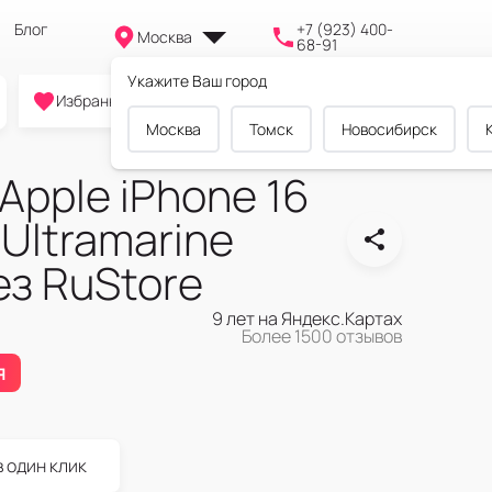
Блог
+7 (923) 400-
Москва
68-91
Укажите Ваш город
0
0
0
Избранное
Cравнение
Корзина
Москва
Томск
Новосибирск
pple iPhone 16
 Ultramarine
ез RuStore
9 лет на Яндекс.Картах
Более 1500 отзывов
я
в один клик