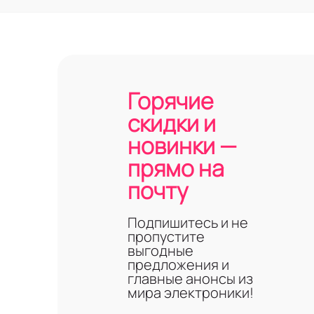
Горячие
скидки и
новинки —
прямо на
почту
Подпишитесь и не
пропустите
выгодные
предложения и
главные анонсы из
мира электроники!