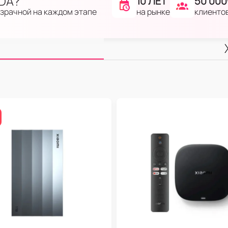
IDA?
10 ЛЕТ
50 000
на рынке
клиенто
озрачной на каждом этапе