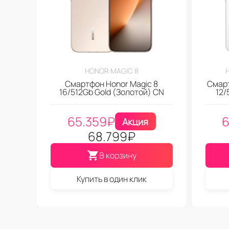
HONOR MAGIC 8
Смартфон Honor Magic 8
Смарт
16/512Gb Gold (Золотой) CN
12/
65.359
₽
6
Акция
68.799
₽
В корзину
Купить в один клик