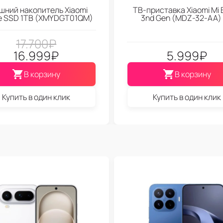
шний накопитель Xiaomi
ТВ-приставка Xiaomi Mi 
le SSD 1TB (XMYDGT01QM)
3nd Gen (МDZ-32-АА)
17.700
₽
16.999
₽
5.999
₽
В корзину
В корзину
Купить в один клик
Купить в один клик