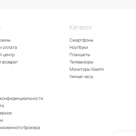
с
Каталог
азины
Смартфоны
и оплата
Ноутбуки
й центр
Планшеты
и возврат
Телевизоры
Мониторы Xiaomi
Умные часы
 конфиденциальности
та
звонок
ии
аможенного брокера