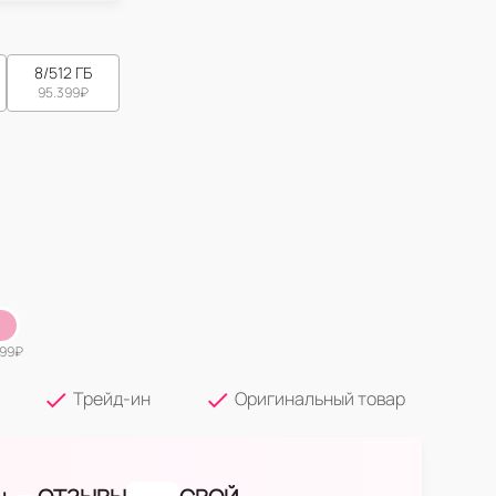
8/512 ГБ
95.399
₽
199
₽
Трейд-ин
Оригинальный товар