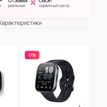
+
ОТЗЫВЫ
СВОЙ
в
реальные
сервисный центр
Характеристики
17%
Бесп