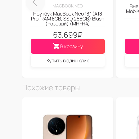
MACBOOK NEO
Вне
Mobi
Ноутбук MacBook Neo 13" (A18
Pro, RAM 8GB, SSD 256GB) Blush
(Розовый) (MHFH4)
63.699
₽
В корзину
Купить в один клик
Похожие товары