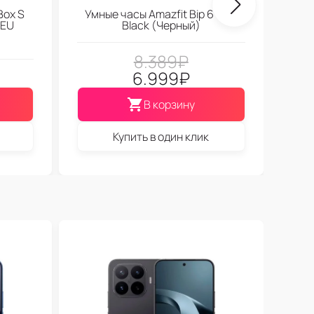
Box S
Умные часы Amazfit Bip 6 Soft
 EU
Black (Черный)
8.389
₽
6.999
₽
В корзину
Купить в один клик