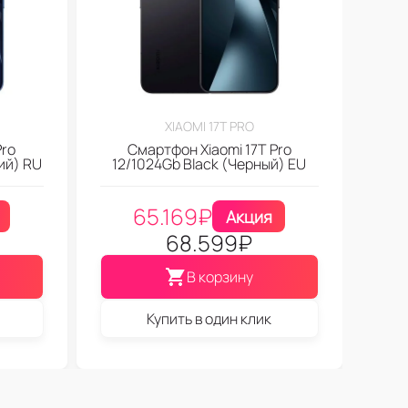
XIAOMI 17T PRO
Pro
Смартфон Xiaomi 17T Pro
ий) RU
12/1024Gb Black (Черный) EU
65.169
₽
Акция
68.599
₽
В корзину
Купить в один клик