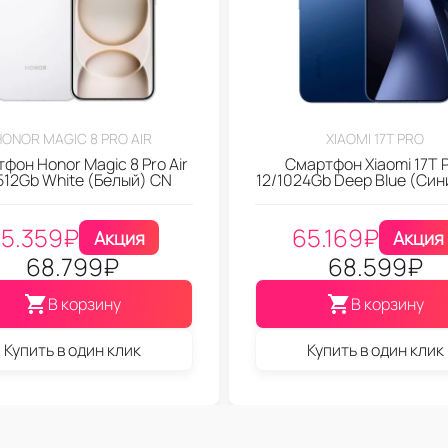
HONOR MAGIC 8 PRO AIR
XIAOMI 17T PRO
фон Honor Magic 8 Pro Air
Смартфон Xiaomi 17T 
512Gb White (Белый) CN
12/1024Gb Deep Blue (Син
5.359
₽
65.169
₽
Акция
Акция
68.799
₽
68.599
₽
В корзину
В корзину
Купить в один клик
Купить в один клик