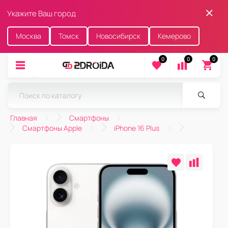
Укажите Ваш город
Москва
Томск
Новосибирск
Кемерово
0
0
0
Главная
Смартфоны
Смартфоны Apple
iPhone 16 Plus