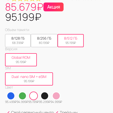
85.679
₽
Акция
95.199
₽
Объем памяти
8/128 ГБ
8/256 ГБ
8/512 ГБ
68.399
₽
80.199
₽
95.199
₽
Версия
Global ROM
95.199
₽
SIM
Dual: nano SIM + eSIM
95.199
₽
Цвет
95.499
₽
94.999
₽
95.199
₽
95.299
₽
94.999
₽
Свой сервисный центр
Трейд-ин