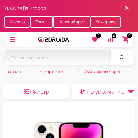
Укажите Ваш город
Москва
Томск
Новосибирск
Кемерово
0
0
0
Главная
Смартфоны
Смартфоны Apple
Фильтр
По умолчанию