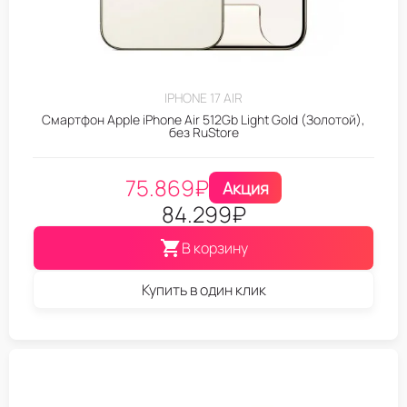
IPHONE 17 AIR
Смартфон Apple iPhone Air 512Gb Light Gold (Золотой),
без RuStore
75.869
₽
Акция
84.299
₽
В корзину
Купить в один клик