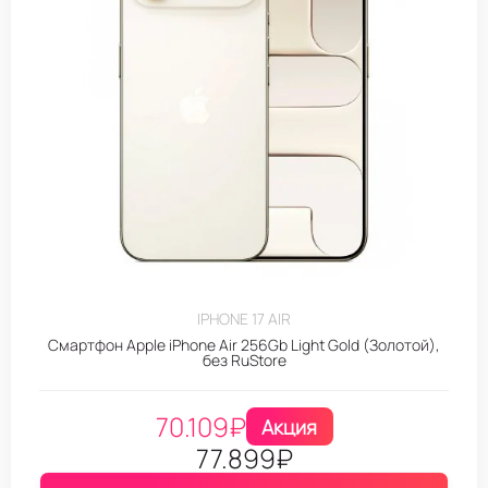
IPHONE 17 AIR
Смартфон Apple iPhone Air 256Gb Light Gold (Золотой),
без RuStore
70.109
₽
Акция
77.899
₽