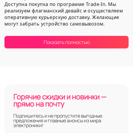
Доступна покупка по программе Trade-In. Мы
реализуем флагманский девайс и осуществляем
оперативную курьерскую доставку. Желающие
могут забрать устройство самовывозом.
Ассортимент нашей
Показать полностью
компании
2DROIDA представляет на выбор покупателей
игровые
смартфоны iPhone 17 Air
. Мы
реализуем устройства:
Функционирующие на операционной системе
iOS 26;
Горячие скидки и новинки —
Со встроенной памятью 1 терабайт, 256 и 512
прямо на почту
гигабайт и с оперативной - 12 Гб;
С цветным сенсорным Super Retina XDR-
Подпишитесь и не пропустите выгодные
дисплеем диагональю 6.5 дюйма;
предложения и главные анонсы из мира
С двумя сим-картами: dual eSIM;
электроники!
Поддерживающие стандарты 2G, 3G, 4G LTE и