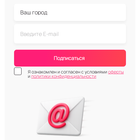
5G;
С двумя широкоугольными камерами
(основной и фронтальной), имеющими
функции оптической стабилизации и
автофокусировки;
Со встроенными навигационными системами,
барометром и другим полезным
функционалом;
Подписаться
В корпусе из стекла и с титановой рамкой, в
исполнении: sky blue (небесно-голубом), сloud
Я ознакомлен и согласен с условиями
оферты
white (белом), space black (чёрном), light gold
и
политики конфиденциальности
(золотом) и т.д.;
Со степенью защиты IP68;
Оснащённые беспроводной зарядкой, NFC,
Bluetooth, Wi-Fi.
Список всех характеристик, актуальная
стоимость, размеры и другая информация о
девайсе есть в его карточке на сайте 2DROIDA.
Важно! Установка и использование российского
магазина приложений RuStore на этой модели