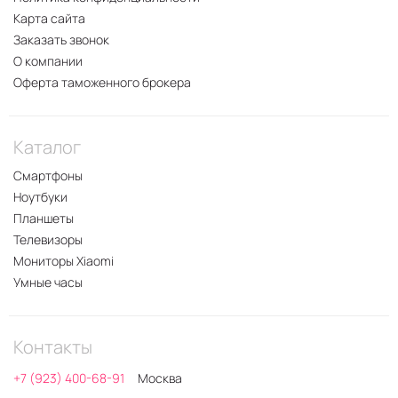
Большой ёмкостью аккумулятора;
Карта сайта
Возможностью включения в экосистему
Заказать звонок
Аpple;;
О компании
Долговечностью.
Оферта таможенного брокера
Более подробно об
iPhone 17 Air
вы можете
узнать
у менеджера 2DROIDA
.
Каталог
Смартфоны
Ноутбуки
Планшеты
Телевизоры
Мониторы Xiaomi
Умные часы
Контакты
+7 (923) 400-68-91
Москва