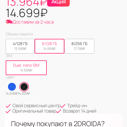
13.964
₽
Акция
14.699
₽
Доставим за 2 часа
Объем памяти
4/128 ГБ
6/128 ГБ
8/256 ГБ
13.599
₽
14.699
₽
17.799
₽
SIM
Dual: nano SIM
14.699
₽
Цвет
14.599
₽
14.699
₽
Свой сервисный центр
Трейд-ин
Оригинальный товар
Возврат 14 дней
Почему покупают в 2DROIDA?