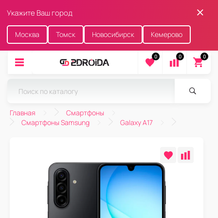
Укажите Ваш город
Москва
Томск
Новосибирск
Кемерово
0
0
0
Главная
Смартфоны
Смартфоны Samsung
Galaxy A17