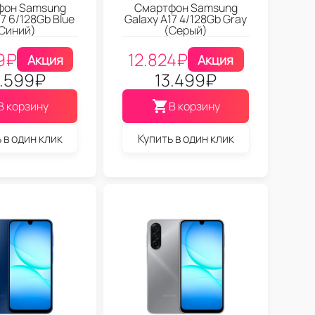
фон Samsung
Смартфон Samsung
17 6/128Gb Blue
Galaxy A17 4/128Gb Gray
Синий)
(Серый)
9
₽
12.824
₽
Акция
Акция
.599
₽
13.499
₽
В корзину
В корзину
 в один клик
Купить в один клик