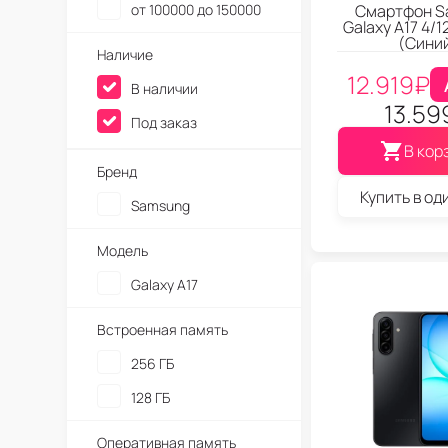
от 100000 до 150000
Смартфон S
Galaxy A17 4/1
(Сини
Наличие
12.919
₽
В наличии
13.59
Под заказ
В кор
Бренд
Купить в од
Samsung
Модель
Galaxy A17
Встроенная память
256 ГБ
128 ГБ
Оперативная память