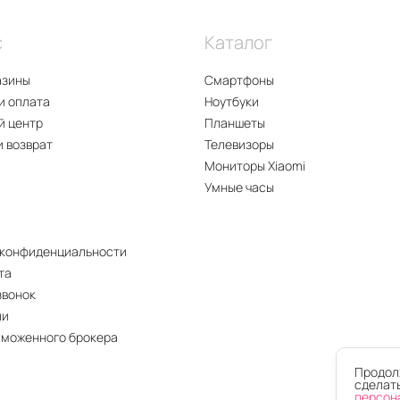
с
Каталог
азины
Смартфоны
и оплата
Ноутбуки
й центр
Планшеты
и возврат
Телевизоры
Мониторы Xiaomi
Умные часы
 конфиденциальности
та
звонок
ии
аможенного брокера
Продолж
сделать
персон