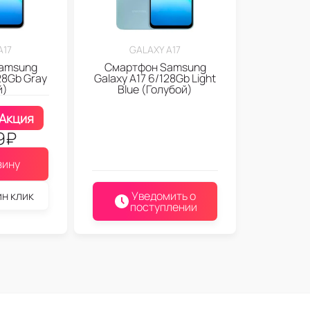
A17
GALAXY A17
amsung
Смартфон Samsung
28Gb Gray
Galaxy A17 6/128Gb Light
й)
Blue (Голубой)
Акция
9
₽
зину
ин клик
Уведомить о
поступлении