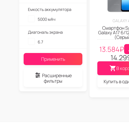
Емкость аккумулятора
5000 мАч
GALAXY 
Смартфон S
Диагональ экрана
Galaxy A17 6/1
(Серы
6.7
13.584
₽
14.29
Применить
В кор
Расширенные
фильтры
Купить в од