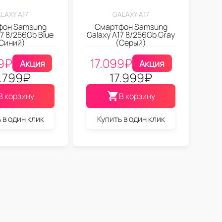
LAXY A17
GALAXY A17
фон Samsung
Смартфон Samsung
17 8/256Gb Blue
Galaxy A17 8/256Gb Gray
Синий)
(Серый)
9
₽
17.099
₽
Акция
Акция
7.799
₽
17.999
₽
В корзину
В корзину
 в один клик
Купить в один клик