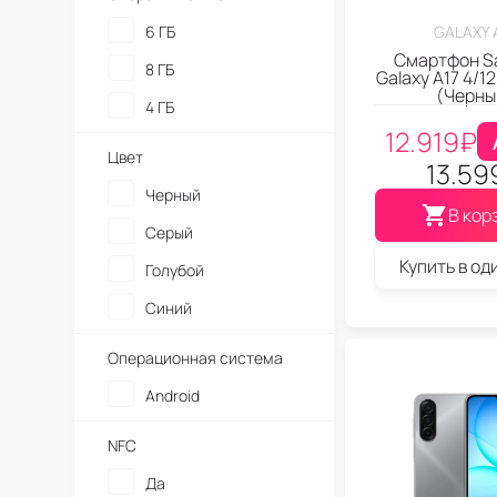
6 ГБ
GALAXY 
Смартфон S
8 ГБ
Galaxy A17 4/1
(Черны
4 ГБ
12.919
₽
Цвет
13.59
Черный
В кор
Серый
Купить в од
Голубой
Синий
Операционная система
Android
NFC
Да