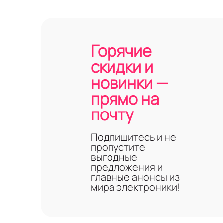
Горячие
скидки и
новинки —
прямо на
почту
Подпишитесь и не
пропустите
выгодные
предложения и
главные анонсы из
мира электроники!