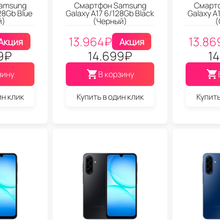
amsung
Смартфон Samsung
Смарт
28Gb Blue
Galaxy A17 6/128Gb Black
Galaxy A
й)
(Черный)
(
13.964
₽
13.86
Акция
Акция
9
₽
14.699
₽
14
зину
В корзину
ин клик
Купить в один клик
Купить