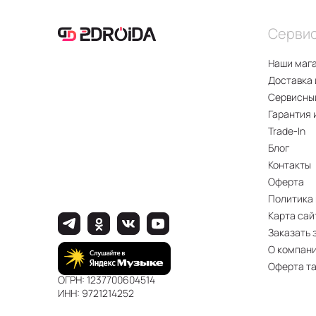
Серви
Наши маг
Доставка 
Сервисны
Гарантия 
Trade-In
Блог
Контакты
Оферта
Политика
Карта сай
Заказать 
О компан
Оферта т
ОГРН: 1237700604514
ИНН: 9721214252