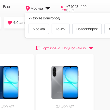
Блог
+7 (923) 400-
Москва
68-91
Укажите Ваш город
0
0
0
Избранное
Cравнение
Корзина
Москва
Томск
Новосибирск
Сортировка
:
По умолчанию
LAXY A17
GALAXY A17