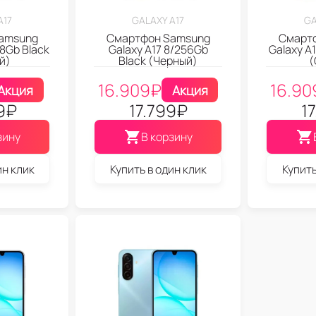
A17
GALAXY A17
GA
amsung
Смартфон Samsung
Смарт
28Gb Black
Galaxy A17 8/256Gb
Galaxy A
й)
Black (Черный)
(
16.909
₽
16.90
Акция
Акция
9
₽
17.799
₽
1
зину
В корзину
ин клик
Купить в один клик
Купить