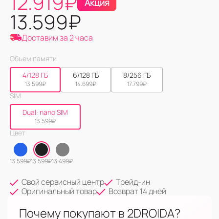
12.919
₽
Акция
13.599
₽
Доставим за 2 часа
Объем памяти
4/128 ГБ
6/128 ГБ
8/256 ГБ
13.599
₽
14.699
₽
17.799
₽
SIM
Dual: nano SIM
13.599
₽
Цвет
13.599
₽
13.599
₽
13.499
₽
Свой сервисный центр
Трейд-ин
Оригинальный товар
Возврат 14 дней
Почему покупают в 2DROIDA?