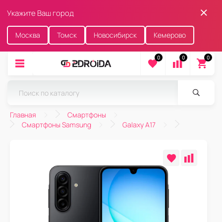
Укажите Ваш город
Москва
Томск
Новосибирск
Кемерово
0
0
0
Главная
Смартфоны
Смартфоны Samsung
Galaxy A17