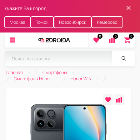
Укажите Ваш город
Москва
Томск
Новосибирск
Кемерово
0
0
0
Главная
Смартфоны
Смартфоны Honor
Honor WIN