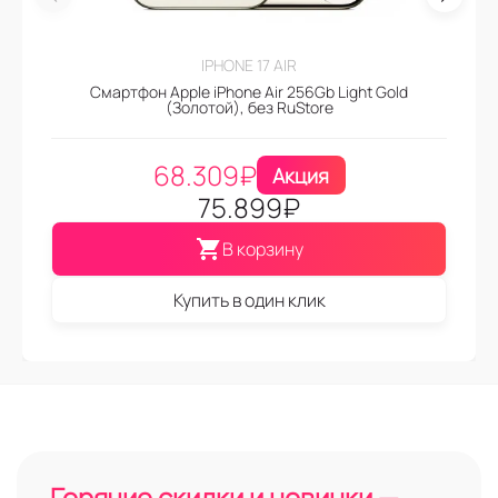
IPHONE 17 AIR
Смартфон Apple iPhone Air 256Gb Light Gold
(Золотой), без RuStore
68.309
₽
Акция
75.899
₽
В корзину
Купить в один клик
Горячие скидки и новинки —