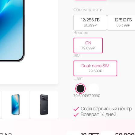
Объем памяти
12/256 ГБ
12/512 ГБ
61.399
₽
66.399
₽
Версия
CN
79.699
₽
SIM
Dual: nano SIM
79.699
₽
Цвет
79.699
₽
67.999
₽
Свой сервисный центр
Возврат 14 дней