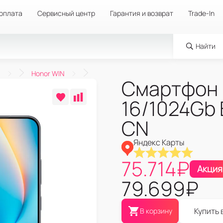
 оплата
Сервисный центр
Гарантия и возврат
Trade-In
Найти
Honor WIN
Смартфон 
16/1024Gb 
CN
Яндекс Карты
75.714
₽
Акция
79.699
₽
Купить 
В корзину