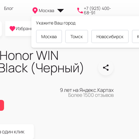
Блог
+7 (923) 400-
Москва
68-91
Укажите Ваш город
0
0
0
Избранное
Cравнение
Корзина
Москва
Томск
Новосибирск
Honor WIN
Black (Черный)
9 лет на Яндекс.Картах
Более 1500 отзывов
в один клик