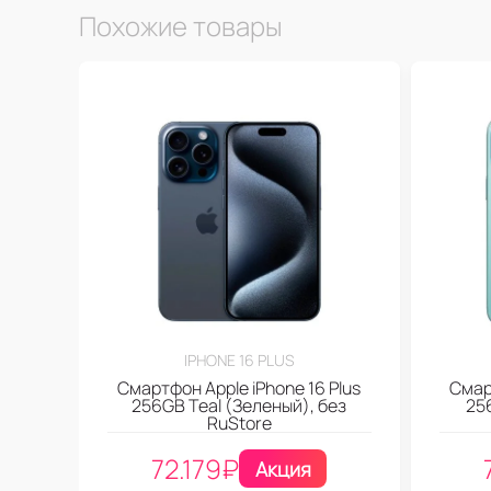
Похожие товары
IPHONE 16 PLUS
Смартфон Apple iPhone 16 Plus
Смар
256GB Teal (Зеленый), без
256
RuStore
72.179
₽
Акция