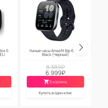
Box S
Умные часы Amazfit Bip 6 Soft
 EU
Black (Черный)
8.389
₽
6.999
₽
В корзину
Купить в один клик