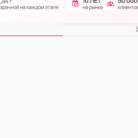
IDA?
10 ЛЕТ
50 000
на рынке
клиенто
озрачной на каждом этапе