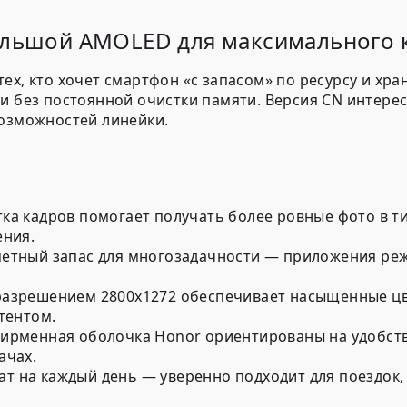
большой AMOLED для максимального
х, кто хочет смартфон «с запасом» по ресурсу и хра
ми без постоянной очистки памяти. Версия
CN
интерес
возможностей линейки.
тка кадров помогает получать более ровные фото в 
ения.
етный запас для многозадачности — приложения реж
разрешением 2800x1272
обеспечивает насыщенные цв
тентом.
 фирменная оболочка Honor ориентированы на удобст
ачах.
т на каждый день — уверенно подходит для поездок, 