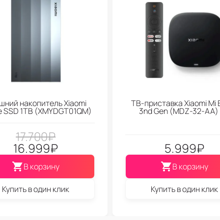
шний накопитель Xiaomi
ТВ-приставка Xiaomi Mi 
le SSD 1TB (XMYDGT01QM)
3nd Gen (МDZ-32-АА)
17.700
₽
16.999
₽
5.999
₽
В корзину
В корзину
Купить в один клик
Купить в один клик