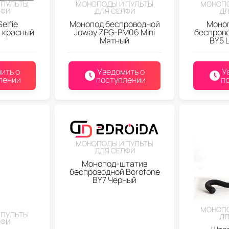
 ПУЛЬТЫ
МОНОПОДЫ И ПУЛЬТЫ
МОНОПО
ЛФИ
ДЛЯ СЕЛФИ
ДЛ
elfie
Монопод беспроводной
Моно
 красный
Joway ZPG-PM06 Mini
беспрово
Мятный
BY5 
ить о
Уведомить о
У
лении
поступлении
п
МОНОПОДЫ И ПУЛЬТЫ
ДЛЯ СЕЛФИ
Монопод-штатив
беспроводной Borofone
BY7 Черный
МОНОПО
 ПУЛЬТЫ
ДЛ
ЛФИ