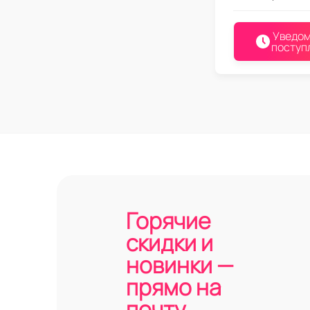
Уведом
поступ
Горячие
скидки и
новинки —
прямо на
почту