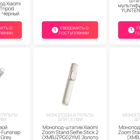
Штат
од Xiaomi
мультиф
 Tripod
YUNTEN
 Черный
ить о
Уведомить о
У
лении
поступлении
п
 ПУЛЬТЫ
МОНОПОДЫ И ПУЛЬТЫ
МОНОПО
ЛФИ
ДЛЯ СЕЛФИ
ДЛ
вой
Монопод-штатив Xiaomi
Монопод-
 Funsnap
Zoom Stand Selfie Stick 2
Zoom Stan
 Grey
(XMBJZPG02YM) Золото
(XMB