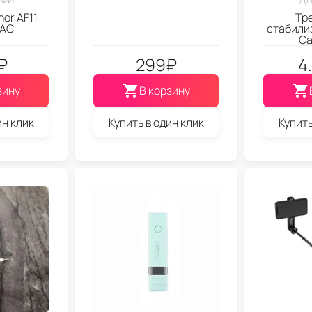
or AF11
Тр
EAC
стабили
Ca
₽
299
₽
4
зину
В корзину
ин клик
Купить в один клик
Купить