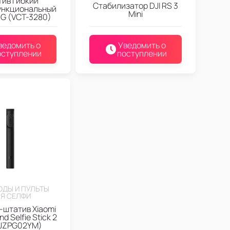
ив гибкий
Стабилизатор DJI RS 3
ункциональный
Mini
G (VCT-3280)
ведомить о
Уведомить о
оступлении
поступлении
ДЫ И ПУЛЬТЫ
Я СЕЛФИ
штатив Xiaomi
d Selfie Stick 2
JZPG02YM)