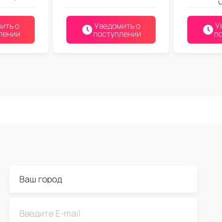
ить о
Уведомить о
У
лении
поступлении
п