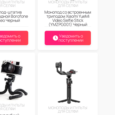
ДЫ И ПУЛЬТЫ
МОНОПОДЫ И ПУЛЬТЫ
Я СЕЛФИ
ДЛЯ СЕЛФИ
под-штатив
Монопод со встроенным
дной Borofone
триподом Xiaomi YueMi
Leo Черный
Video Selfie Stick
(YMZPG001) Черный
ведомить о
Уведомить о
оступлении
поступлении
ДЫ И ПУЛЬТЫ
МОНОПОДЫ И ПУЛЬТЫ
Я СЕЛФИ
ДЛЯ СЕЛФИ