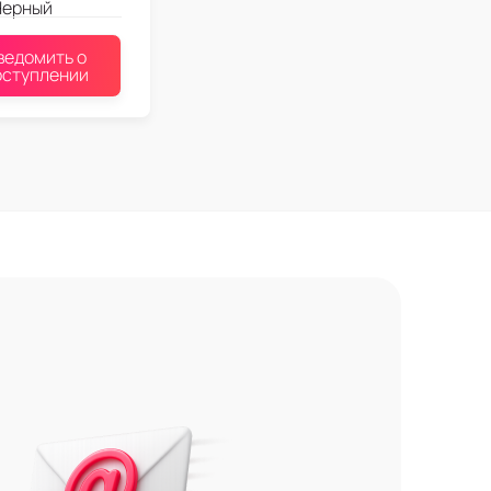
Черный
ведомить о
оступлении