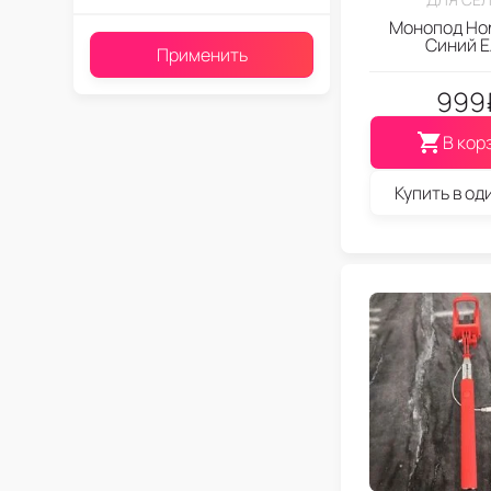
Монопод Hon
Синий 
Применить
999
В кор
Купить в од