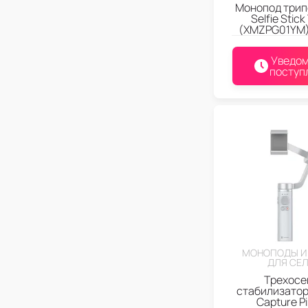
Монопод трип
Selfie Stick
(XMZPG01YM)
Уведом
поступ
МОНОПОДЫ И
ДЛЯ СЕ
Трехосе
стабилизатор
Capture Pi