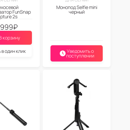
ехосевой
Монопод Selfie mini
затор FunSnap
черный
pture 2s
.999
₽
В корзину
 в один клик
Уведомить о
поступлении