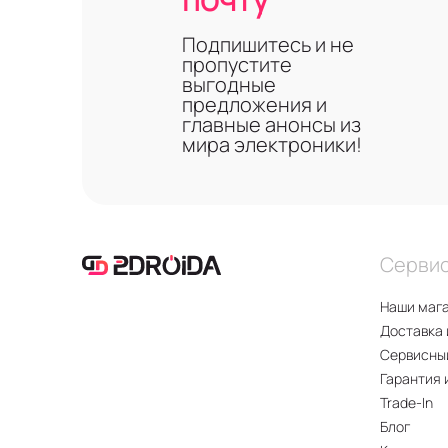
Подпишитесь и не
пропустите
выгодные
предложения и
главные анонсы из
мира электроники!
Серви
Наши маг
Доставка 
Сервисны
Гарантия 
Trade-In
Блог