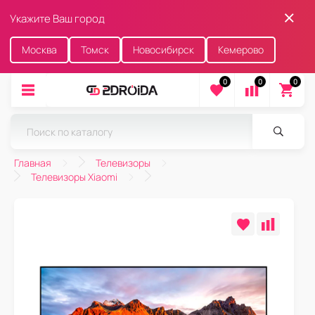
Укажите Ваш город
Москва
Томск
Новосибирск
Кемерово
0
0
0
Главная
Телевизоры
Телевизоры Xiaomi