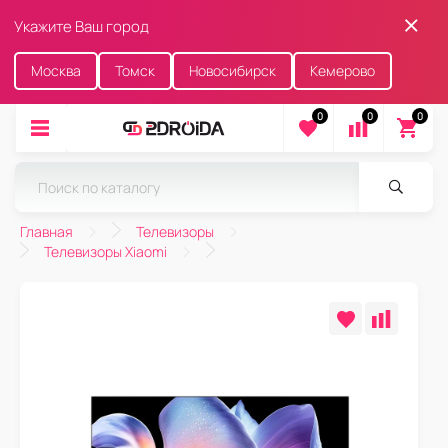
Укажите Ваш город
Москва
Томск
Новосибирск
Кемерово
0
0
0
Главная
Телевизоры
Телевизоры Xiaomi