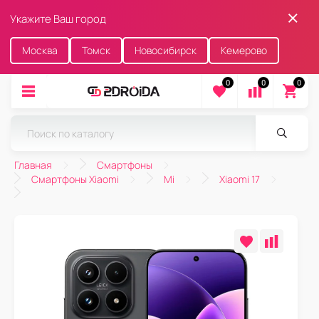
Укажите Ваш город
Москва
Томск
Новосибирск
Кемерово
0
0
0
Главная
Смартфоны
Смартфоны Xiaomi
Mi
Xiaomi 17