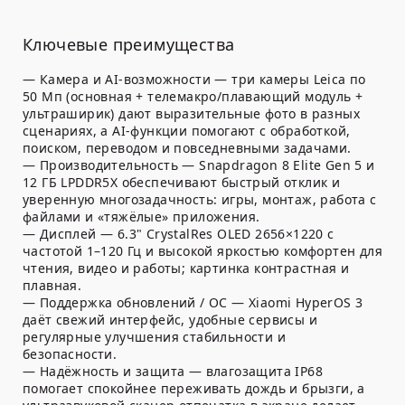
Ключевые преимущества
—
Камера и AI-возможности
— три камеры Leica по
50 Мп (основная + телемакро/плавающий модуль +
ультраширик) дают выразительные фото в разных
сценариях, а AI-функции помогают с обработкой,
поиском, переводом и повседневными задачами.
—
Производительность
— Snapdragon 8 Elite Gen 5 и
12 ГБ LPDDR5X обеспечивают быстрый отклик и
уверенную многозадачность: игры, монтаж, работа с
файлами и «тяжёлые» приложения.
—
Дисплей
— 6.3" CrystalRes OLED 2656×1220 с
частотой 1–120 Гц и высокой яркостью комфортен для
чтения, видео и работы; картинка контрастная и
плавная.
—
Поддержка обновлений / ОС
— Xiaomi HyperOS 3
даёт свежий интерфейс, удобные сервисы и
регулярные улучшения стабильности и
безопасности.
—
Надёжность и защита
— влагозащита IP68
помогает спокойнее переживать дождь и брызги, а