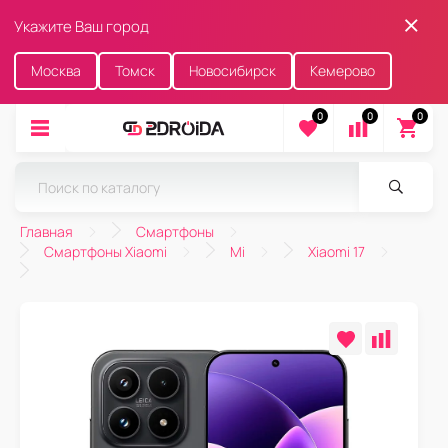
Укажите Ваш город
Москва
Томск
Новосибирск
Кемерово
0
0
0
Главная
Смартфоны
Смартфоны Xiaomi
Mi
Xiaomi 17