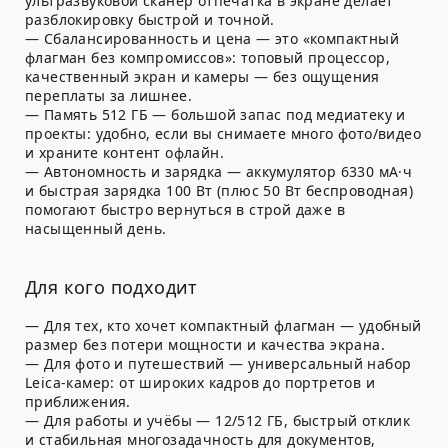
ультразвуковой сканер отпечатка в экране делает
разблокировку быстрой и точной.
—
Сбалансированность и цена
— это «компактный
флагман без компромиссов»: топовый процессор,
качественный экран и камеры — без ощущения
переплаты за лишнее.
—
Память 512 ГБ
— большой запас под медиатеку и
проекты: удобно, если вы снимаете много фото/видео
и храните контент офлайн.
—
Автономность и зарядка
— аккумулятор 6330 мА·ч
и быстрая зарядка 100 Вт (плюс 50 Вт беспроводная)
помогают быстро вернуться в строй даже в
насыщенный день.
Для кого подходит
—
Для тех, кто хочет компактный флагман
— удобный
размер без потери мощности и качества экрана.
—
Для фото и путешествий
— универсальный набор
Leica-камер: от широких кадров до портретов и
приближения.
—
Для работы и учёбы
— 12/512 ГБ, быстрый отклик
и стабильная многозадачность для документов,