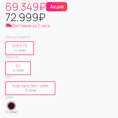
69.349
₽
Акция
72.999
₽
Доставим за 2 часа
Объем памяти
12/512 ГБ
72.999
₽
Версия
EU
72.999
₽
SIM
Dual: nano SIM + eSIM
72.999
₽
Цвет
72.999
₽