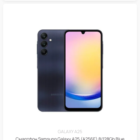
GALAXY A25
Смартфон Samsung Galaxy A25 (A256E) 8/128Gb Blue