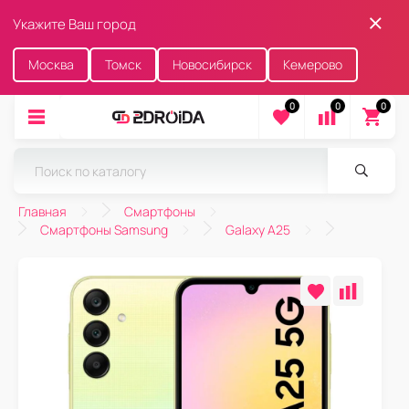
Укажите Ваш город
Москва
Томск
Новосибирск
Кемерово
0
0
0
Главная
Смартфоны
Смартфоны Samsung
Galaxy A25