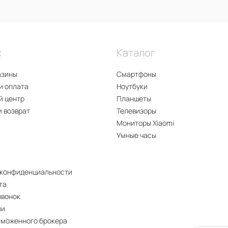
с
Каталог
азины
Смартфоны
и оплата
Ноутбуки
й центр
Планшеты
и возврат
Телевизоры
Мониторы Xiaomi
Умные часы
 конфиденциальности
та
звонок
ии
аможенного брокера