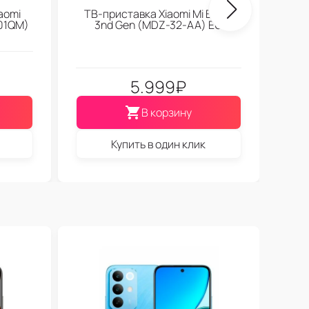
aomi
ТВ-приставка Xiaomi Mi Box S
01QM)
3nd Gen (МDZ-32-АА) EU
5.999
₽
В корзину
Купить в один клик