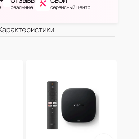
+
ОТЗЫВЫ
СВОЙ
в
реальные
сервисный центр
Характеристики
17
Умн