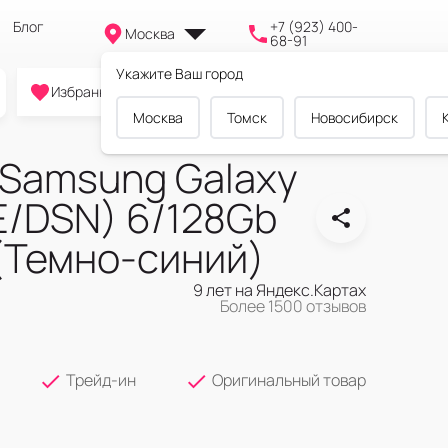
Блог
+7 (923) 400-
Москва
68-91
Укажите Ваш город
0
0
0
Избранное
Cравнение
Корзина
Москва
Томск
Новосибирск
Samsung Galaxy
E/DSN) 6/128Gb
 (Темно-синий)
9 лет на Яндекс.Картах
Более 1500 отзывов
Трейд-ин
Оригинальный товар