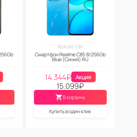
REALME C85
256Gb
Смартфон Realme C85 8/256Gb
Blue (Синий) RU
14.344
₽
Акция
15.099
₽
В корзину
Купить в один клик