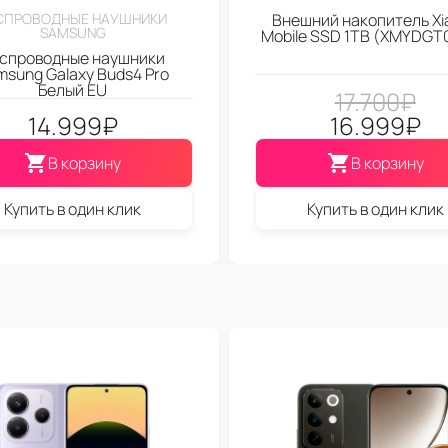
СПРОВОДНЫЕ НАУШНИКИ
Внешний накопитель Xi
SAMSUNG
Mobile SSD 1TB (XMYDGT
спроводные наушники
msung Galaxy Buds4 Pro
Белый EU
17.700
₽
14.999
₽
16.999
₽
В корзину
В корзину
Купить в один клик
Купить в один клик