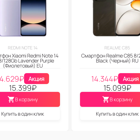
REDMI NOTE 14
REALME C85
фон Xiaomi Redmi Note 14
Смартфон Realme C85 8/
8/128Gb Lavender Purple
Black (Черный) RU
(Фиолетовый) EU
14.629
₽
14.344
₽
Акция
Акция
15.399
₽
15.099
₽
В корзину
В корзину
Купить в один клик
Купить в один клик