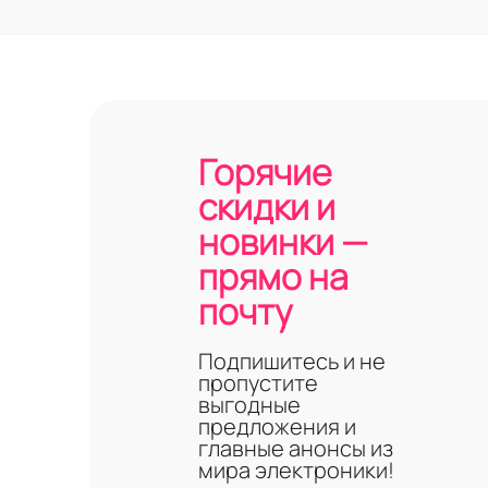
Горячие
скидки и
новинки —
прямо на
почту
Подпишитесь и не
пропустите
выгодные
предложения и
главные анонсы из
мира электроники!