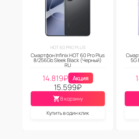
HOT 60 PRO PLUS
Смартфон Infinix HOT 60 Pro Plus
Смарт
8/256Gb Sleek Black (Черный)
5G 
RU
14.819
₽
Акция
15.599
₽
В корзину
Купить в один клик