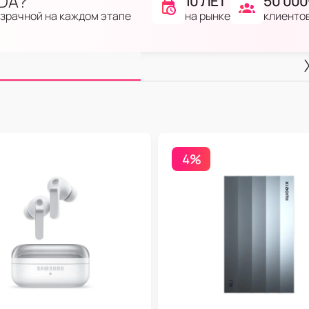
IDA?
10 ЛЕТ
50 000
на рынке
клиенто
озрачной на каждом этапе
4%