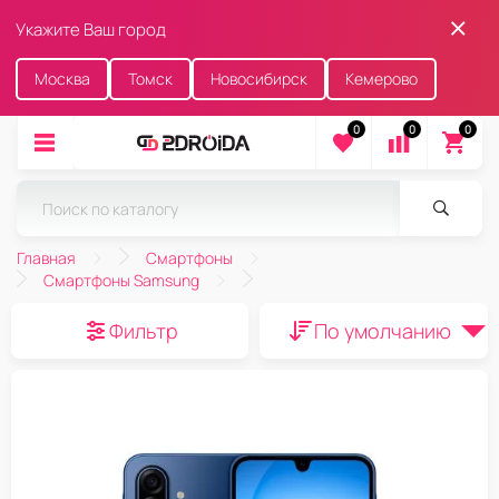
Укажите Ваш город
Москва
Томск
Новосибирск
Кемерово
0
0
0
Главная
Смартфоны
Смартфоны Samsung
Фильтр
По умолчанию