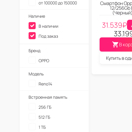
от 100000 до 150000
Смартфон Opp
12/256Gb 
(Черный
Наличие
31.539
₽
В наличии
33.19
Под заказ
В кор
Бренд
Купить в од
OPPO
Модель
Reno14
Встроенная память
256 ГБ
512 ГБ
1 ТБ