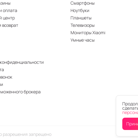
азины
Смартфоны
и оплата
Ноутбуки
й центр
Планшеты
и возврат
Телевизоры
Мониторы Xiaomi
Умные часы
 конфиденциальности
та
звонок
ии
аможенного брокера
Продолж
сделать
персон
Прин
го разрешения запрещено