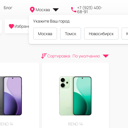
Блог
+7 (923) 400-
Москва
68-91
Укажите Ваш город
0
0
0
Избранное
Cравнение
Корзина
Москва
Томск
Новосибирск
Сортировка
:
По умолчанию
RENO 14
RENO 14