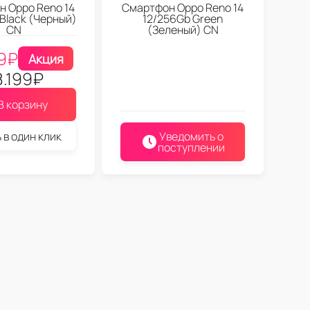
 Oppo Reno 14
Смартфон Oppo Reno 14
 Black (Черный)
12/256Gb Green
CN
(Зеленый) CN
9
₽
Акция
8.199
₽
В корзину
 в один клик
Уведомить о
поступлении