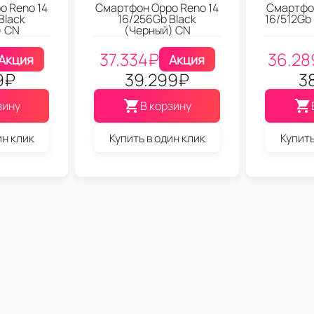
o Reno 14
Смартфон Oppo Reno 14
Смартфон
Black
16/256Gb Black
16/512Gb
) CN
(Черный) CN
37.334
₽
36.28
Акция
Акция
9
₽
39.299
₽
3
зину
В корзину
ин клик
Купить в один клик
Купить