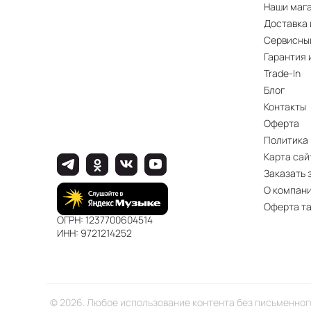
Наши маг
Доставка 
Сервисны
Гарантия 
Trade-In
Блог
Контакты
Оферта
Политика
Карта сай
Заказать 
О компан
Оферта т
ОГРН: 1237700604514
ИНН: 9721214252
© 2026. Любое использование контента без письменно