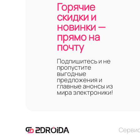
Горячие
скидки и
новинки —
прямо на
почту
Подпишитесь и не
пропустите
выгодные
предложения и
главные анонсы из
мира электроники!
Серви