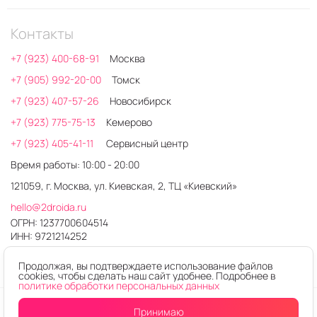
Контакты
+7 (923) 400-68-91
Москва
+7 (905) 992-20-00
Томск
+7 (923) 407-57-26
Новосибирск
+7 (923) 775-75-13
Кемерово
+7 (923) 405-41-11
Сервисный центр
Время работы: 10:00 - 20:00
121059, г. Москва, ул. Киевская, 2, ТЦ «Киевский»
hello@2droida.ru
ОГРН: 1237700604514
ИНН: 9721214252
Продолжая, вы подтверждаете использование файлов
cookies, чтобы сделать наш сайт удобнее. Подробнее в
политике обработки персональных данных
© 2026. Любое использование контента без письменного
Принимаю
Купить в один клик
В корзину
разрешения запрещено