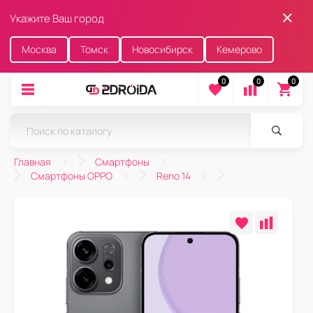
Укажите Ваш город
Москва
Томск
Новосибирск
Кемерово
0
0
0
Главная
Смартфоны
Смартфоны OPPO
Reno 14