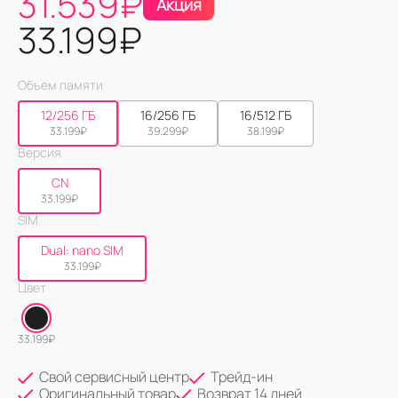
31.539
₽
Акция
33.199
₽
Объем памяти
12/256 ГБ
16/256 ГБ
16/512 ГБ
33.199
₽
39.299
₽
38.199
₽
Версия
CN
33.199
₽
SIM
Dual: nano SIM
33.199
₽
Цвет
33.199
₽
Свой сервисный центр
Трейд-ин
Оригинальный товар
Возврат 14 дней