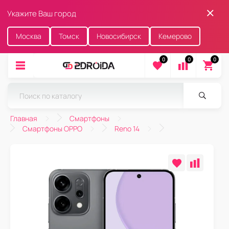
Укажите Ваш город
Москва
Томск
Новосибирск
Кемерово
0
0
0
Главная
Смартфоны
Смартфоны OPPO
Reno 14