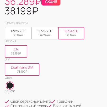
36.289
₽
Акция
38.199
₽
Объем памяти
12/256 ГБ
16/256 ГБ
16/512 ГБ
33.199
₽
39.299
₽
38.199
₽
Версия
CN
38.199
₽
SIM
Dual: nano SIM
38.199
₽
Цвет
38.199
₽
Свой сервисный центр
Трейд-ин
Оригинальный товар
Возврат 14 дней