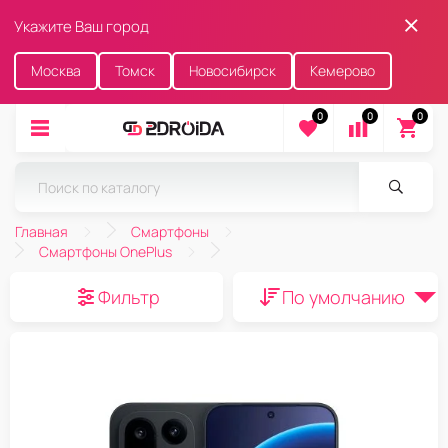
Укажите Ваш город
Москва
Томск
Новосибирск
Кемерово
0
0
0
Главная
Смартфоны
Смартфоны OnePlus
Фильтр
По умолчанию