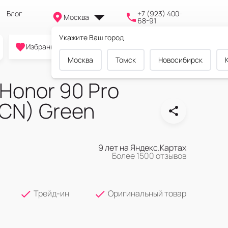
Блог
+7 (923) 400-
Москва
68-91
Укажите Ваш город
0
0
0
Избранное
Cравнение
Корзина
Москва
Томск
Новосибирск
Honor 90 Pro
(CN) Green
9 лет на Яндекс.Картах
Более 1500 отзывов
Трейд-ин
Оригинальный товар