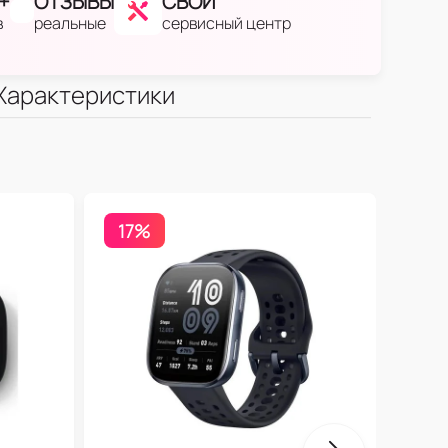
+
ОТЗЫВЫ
СВОЙ
в
реальные
сервисный центр
Характеристики
17%
Бесп