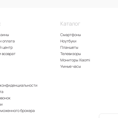
с
Каталог
азины
Смартфоны
и оплата
Ноутбуки
й центр
Планшеты
и возврат
Телевизоры
Мониторы Xiaomi
Умные часы
 конфиденциальности
та
звонок
ии
аможенного брокера