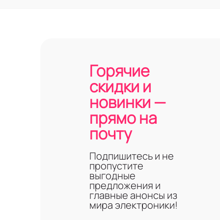
Горячие
скидки и
новинки —
прямо на
почту
Подпишитесь и не
пропустите
выгодные
предложения и
главные анонсы из
мира электроники!