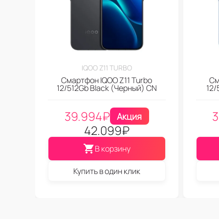
IQOO Z11 TURBO
Смартфон IQOO Z11 Turbo
См
12/512Gb Black (Черный) CN
12/
39.994
₽
3
Акция
42.099
₽
В корзину
Купить в один клик