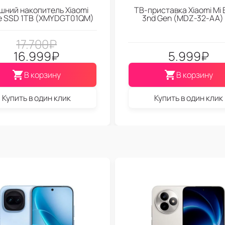
шний накопитель Xiaomi
ТВ-приставка Xiaomi Mi 
le SSD 1TB (XMYDGT01QM)
3nd Gen (МDZ-32-АА)
17.700
₽
16.999
₽
5.999
₽
В корзину
В корзину
Купить в один клик
Купить в один клик