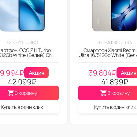
IQOO Z11 TURBO
REDMI K80 ULTRA
артфон IQOO Z11 Turbo
Смартфон Xiaomi Redmi
512Gb White (Белый) CN
Ultra 16/512Gb White (Бел
9.994
₽
39.804
₽
Акция
Акция
42.099
₽
41.899
₽
В корзину
В корзину
Купить в один клик
Купить в один клик