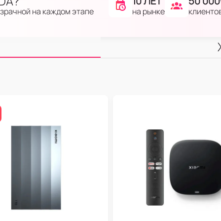
IDA?
10 ЛЕТ
50 000
на рынке
клиенто
озрачной на каждом этапе