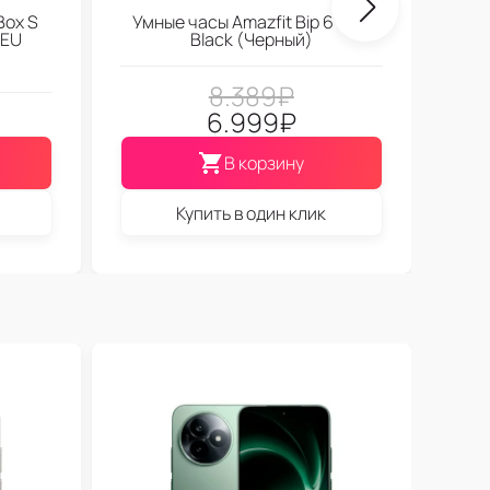
Box S
Умные часы Amazfit Bip 6 Soft
 EU
Black (Черный)
8.389
₽
6.999
₽
В корзину
Купить в один клик