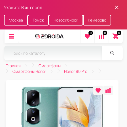
Укажите Ваш город
Москва
Томск
Новосибирск
Кемерово
0
0
0
Главная
Смартфоны
Смартфоны Honor
Honor 90 Pro