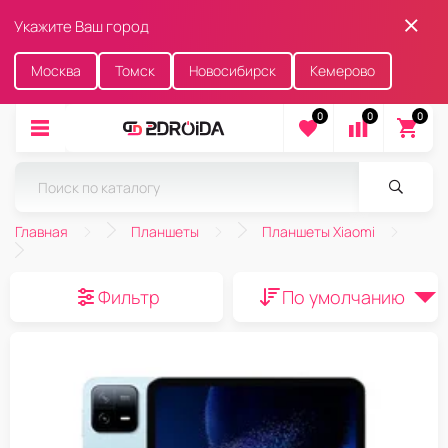
Укажите Ваш город
Москва
Томск
Новосибирск
Кемерово
0
0
0
Главная
Планшеты
Планшеты Xiaomi
Фильтр
По умолчанию