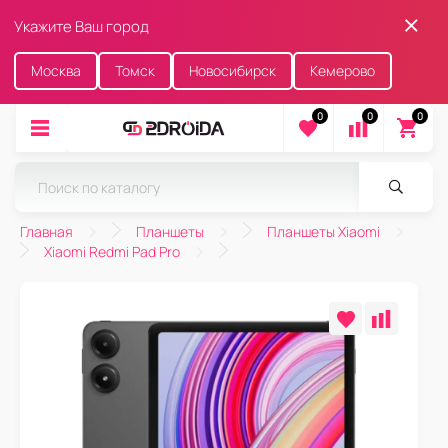
Укажите Ваш город
Москва
Томск
Новосибирск
Кемерово
0
0
0
Главная
Планшеты
Планшеты Xiaomi
Xiaomi Redmi Pad Pro