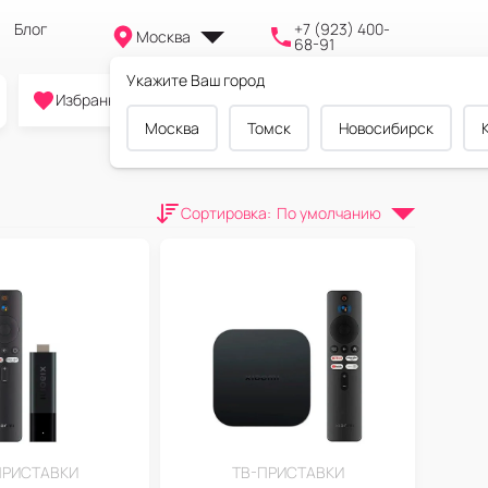
Блог
+7 (923) 400-
Москва
68-91
Укажите Ваш город
0
0
0
Избранное
Cравнение
Корзина
Москва
Томск
Новосибирск
Сортировка
:
По умолчанию
ПРИСТАВКИ
ТВ-ПРИСТАВКИ