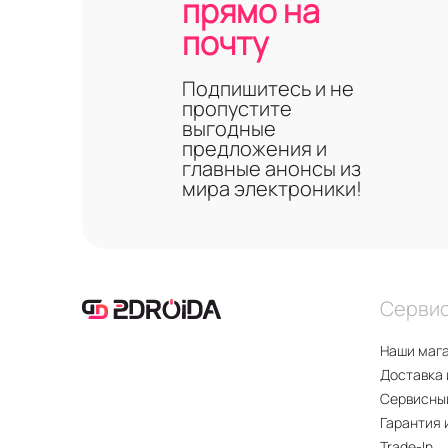
прямо на
почту
Подпишитесь и не
пропустите
выгодные
предложения и
главные анонсы из
мира электроники!
Серви
Наши маг
Доставка 
Сервисны
Гарантия 
Trade-In