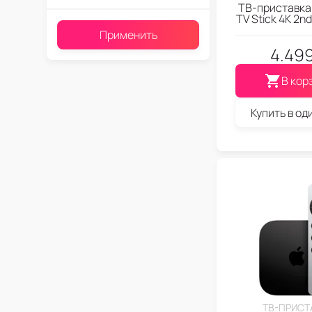
ТВ-приставка 
TV Stick 4K 2n
Применить
4.49
В кор
Купить в од
ТВ-ПРИСТ