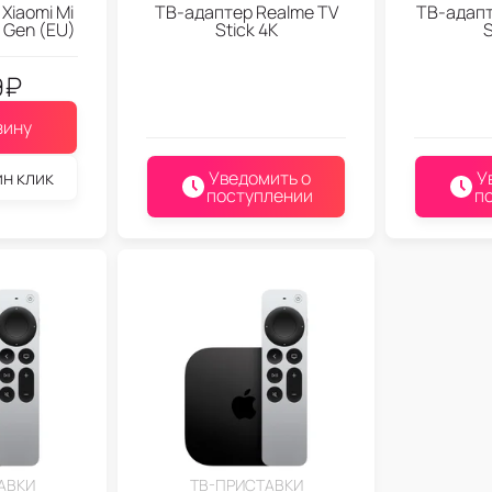
Xiaomi Mi
ТВ-адаптер Realme TV
ТВ-адапт
d Gen (EU)
Stick 4K
S
9
₽
зину
ин клик
Уведомить о
У
поступлении
п
АВКИ
ТВ-ПРИСТАВКИ