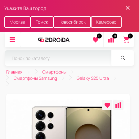
Укажите Ваш город
Москва
Томск
Новосибирск
Кемерово
0
0
0
Главная
Смартфоны
Смартфоны Samsung
Galaxy S25 Ultra