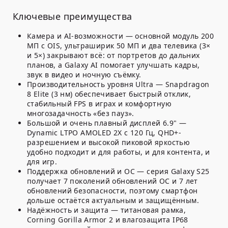
Ключевые преимущества
Камера и AI-возможности
— основной модуль 200
МП с OIS, ультраширик 50 МП и два телевика (3×
и 5×) закрывают всё: от портретов до дальних
планов, а Galaxy AI помогает улучшать кадры,
звук в видео и ночную съёмку.
Производительность уровня Ultra
— Snapdragon
8 Elite (3 нм) обеспечивает быстрый отклик,
стабильный FPS в играх и комфортную
многозадачность «без пауз».
Большой и очень плавный дисплей 6.9"
—
Dynamic LTPO AMOLED 2X с 120 Гц, QHD+-
разрешением и высокой пиковой яркостью
удобно подходит и для работы, и для контента, и
для игр.
Поддержка обновлений и ОС
— серия Galaxy S25
получает 7 поколений обновлений ОС и 7 лет
обновлений безопасности, поэтому смартфон
дольше остаётся актуальным и защищённым.
Надёжность и защита
— титановая рамка,
Corning Gorilla Armor 2 и влагозащита IP68