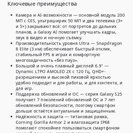
Ключевые преимущества
Камера и AI-возможности
— основной модуль 200
МП с OIS, ультраширик 50 МП и два телевика (3×
и 5×) закрывают всё: от портретов до дальних
планов, а Galaxy AI помогает улучшать кадры,
звук в видео и ночную съёмку.
Производительность уровня Ultra
— Snapdragon
8 Elite (3 нм) обеспечивает быстрый отклик,
стабильный FPS в играх и комфортную
многозадачность «без пауз».
Большой и очень плавный дисплей 6.9"
—
Dynamic LTPO AMOLED 2X с 120 Гц, QHD+-
разрешением и высокой пиковой яркостью
удобно подходит и для работы, и для контента, и
для игр.
Поддержка обновлений и ОС
— серия Galaxy S25
получает 7 поколений обновлений ОС и 7 лет
обновлений безопасности, поэтому смартфон
дольше остаётся актуальным и защищённым.
Надёжность и защита
— титановая рамка,
Corning Gorilla Armor 2 и влагозащита IP68
помогают спокойнее пользоваться смартфоном