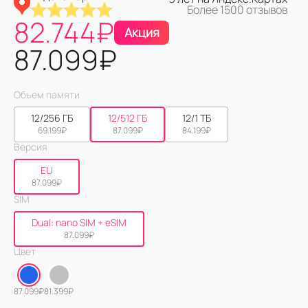
Более 1500 отзывов
82.744
₽
Акция
87.099
₽
Объем памяти
12/256 ГБ
12/512 ГБ
12/1 ТБ
69.199
₽
87.099
₽
84.199
₽
Версия
EU
87.099
₽
SIM
Dual: nano SIM + eSIM
87.099
₽
Цвет
87.099
₽
81.399
₽