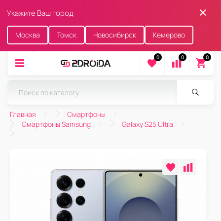
Укажите Ваш город
Москва
Томск
Новосибирск
Кемерово
0
0
0
Главная
Смартфоны
Смартфоны Samsung
Galaxy S25 Ultra