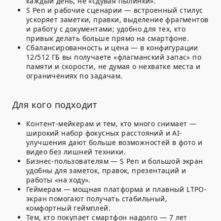
каждый день, не «сдувая пылинки».
S Pen и рабочие сценарии
— встроенный стилус
ускоряет заметки, правки, выделение фрагментов
и работу с документами; удобно для тех, кто
привык делать больше прямо на смартфоне.
Сбалансированность и цена
— в конфигурации
12/512 ГБ вы получаете «флагманский запас» по
памяти и скорости, не думая о нехватке места и
ограничениях по задачам.
Для кого подходит
Контент-мейкерам и тем, кто много снимает
—
широкий набор фокусных расстояний и AI-
улучшения дают больше возможностей в фото и
видео без лишней техники.
Бизнес-пользователям
— S Pen и большой экран
удобны для заметок, правок, презентаций и
работы «на ходу».
Геймерам
— мощная платформа и плавный LTPO-
экран помогают получать стабильный,
комфортный геймплей.
Тем, кто покупает смартфон надолго
— 7 лет