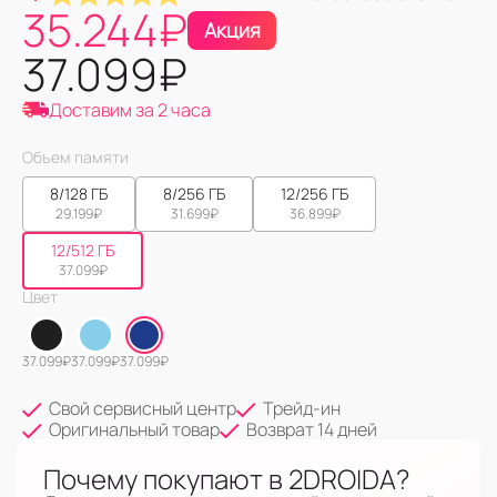
35.244
₽
Акция
37.099
₽
Доставим за 2 часа
Объем памяти
8/128 ГБ
8/256 ГБ
12/256 ГБ
29.199
₽
31.699
₽
36.899
₽
12/512 ГБ
37.099
₽
Цвет
37.099
₽
37.099
₽
37.099
₽
Свой сервисный центр
Трейд-ин
Оригинальный товар
Возврат 14 дней
Почему покупают в 2DROIDA?