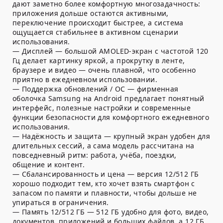
дают заметно более комфортную многозадачность:
приложения дольше остаются активными,
переключение происходит быстрее, а система
ощущается стабильнее в активном сценарии
использования.
— Дисплей — большой AMOLED-экран с частотой 120
Гц делает картинку яркой, а прокрутку в ленте,
браузере и видео — очень плавной, что особенно
приятно в ежедневном использовании.
— Поддержка обновлений / ОС — фирменная
оболочка Samsung на Android предлагает понятный
интерфейс, полезные настройки и современные
функции безопасности для комфортного ежедневного
использования.
— Надёжность и защита — крупный экран удобен для
длительных сессий, а сама модель рассчитана на
повседневный ритм: работа, учёба, поездки,
общение и контент.
— Сбалансированность и цена — версия 12/512 ГБ
хорошо подходит тем, кто хочет взять смартфон с
запасом по памяти и плавности, чтобы дольше не
упираться в ограничения.
— Память 12/512 ГБ — 512 ГБ удобно для фото, видео,
документов, приложений и больших файлов, а 12 ГБ