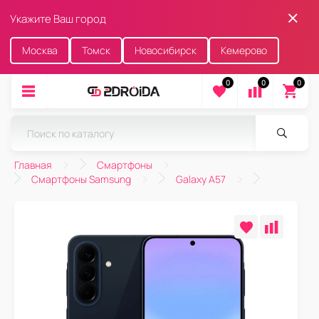
Укажите Ваш город
Москва
Томск
Новосибирск
Кемерово
0
0
0
Главная
Смартфоны
Смартфоны Samsung
Galaxy A57